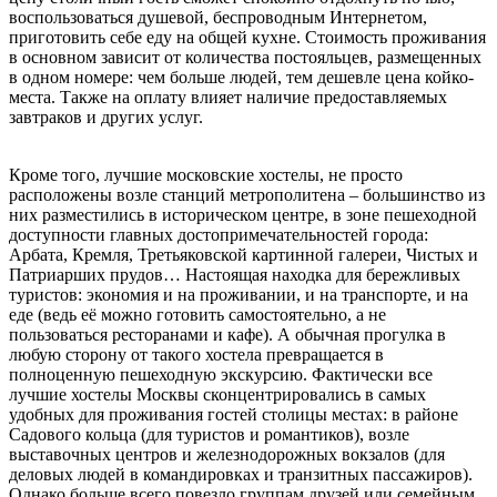
воспользоваться душевой, беспроводным Интернетом,
приготовить себе еду на общей кухне. Стоимость проживания
в основном зависит от количества постояльцев, размещенных
в одном номере: чем больше людей, тем дешевле цена койко-
места. Также на оплату влияет наличие предоставляемых
завтраков и других услуг.
Кроме того, лучшие московские хостелы, не просто
расположены возле станций метрополитена – большинство из
них разместились в историческом центре, в зоне пешеходной
доступности главных достопримечательностей города:
Арбата, Кремля, Третьяковской картинной галереи, Чистых и
Патриарших прудов… Настоящая находка для бережливых
туристов: экономия и на проживании, и на транспорте, и на
еде (ведь её можно готовить самостоятельно, а не
пользоваться ресторанами и кафе). А обычная прогулка в
любую сторону от такого хостела превращается в
полноценную пешеходную экскурсию. Фактически все
лучшие хостелы Москвы сконцентрировались в самых
удобных для проживания гостей столицы местах: в районе
Садового кольца (для туристов и романтиков), возле
выставочных центров и железнодорожных вокзалов (для
деловых людей в командировках и транзитных пассажиров).
Однако больше всего повезло группам друзей или семейным