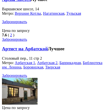
Варшавское шоссе, 14
Метро:
Верхние Котлы
,
Нагатинская
,
Тульская
Забронировать
Цена по запросу
7.6
(
2
)
Забронировать
Артист на Арбатской
Лучшее
Столовый пер., 11 стр 2
Метро:
Арбатская 1
,
Арбатская 2
,
Баррикадная
,
Библиотека
им. Ленина
,
Боровицкая
,
Тверская
Забронировать
Цена по запросу