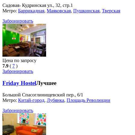
Садовая- Кудринская ул., 32, стр.1
Метро:
Баррикадная
,
Маяковская
,
Пушкинская
,
Тверская
Забронировать
Цена по запросу
7.9
(
7
)
Забронировать
Friday Hostel
Лучшее
Большой Спасоглинищевский пер., 6/1
Метро:
Китай-город
,
Лубянка
,
Площадь Революции
Забронировать