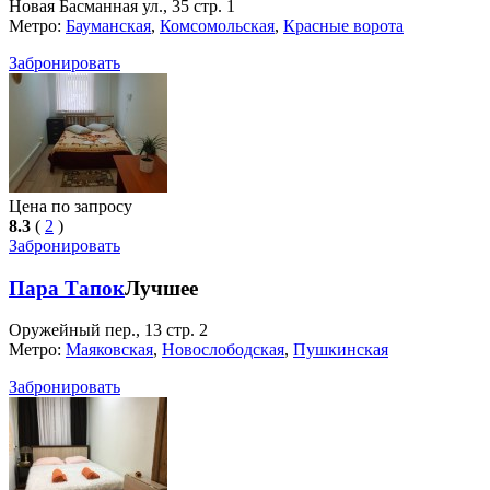
Новая Басманная ул., 35 стр. 1
Метро:
Бауманская
,
Комсомольская
,
Красные ворота
Забронировать
Цена по запросу
8.3
(
2
)
Забронировать
Пара Тапок
Лучшее
Оружейный пер., 13 стр. 2
Метро:
Маяковская
,
Новослободская
,
Пушкинская
Забронировать