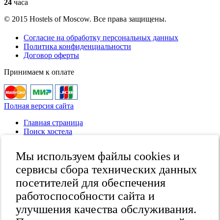
24
часа
© 2015 Hostels of Moscow. Все права защищены.
Согласие на обработку персональных данных
Политика конфиденциальности
Договор оферты
Принимаем к оплате
Полная версия сайта
Главная страница
Поиск хостела
Все хостелы
Отзывы о хостелах
Мы используем файлы cookies и
Каталог хостелов
Как оплатить
сервисы сбора технических данных
Контакты
посетителей для обеспечения
Наши группы
работоспособности сайта и
в социальных сетях
улучшения качества обслуживания.