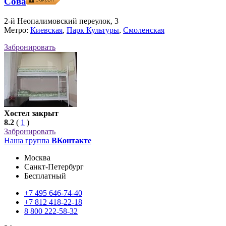
Сова
2-й Неопалимовский переулок, 3
Метро:
Киевская
,
Парк Культуры
,
Смоленская
Забронировать
Хостел закрыт
8.2
(
1
)
Забронировать
Наша группа
ВКонтакте
Москва
Санкт-Петербург
Бесплатный
+7
495
646-74-40
+7
812
418-22-18
8
800
222-58-32