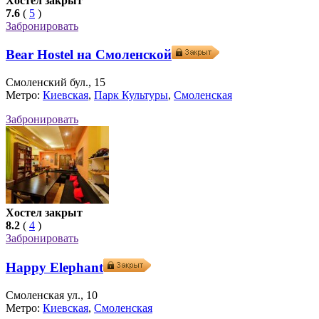
Хостел закрыт
7.6
(
5
)
Забронировать
Bear Hostel на Смоленской
Смоленский бул., 15
Метро:
Киевская
,
Парк Культуры
,
Смоленская
Забронировать
Хостел закрыт
8.2
(
4
)
Забронировать
Happy Elephant
Смоленская ул., 10
Метро:
Киевская
,
Смоленская