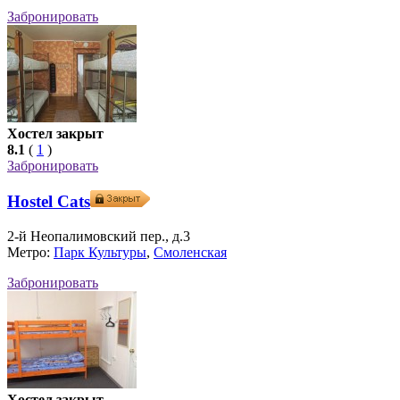
Забронировать
Хостел закрыт
8.1
(
1
)
Забронировать
Hostel Cats
2-й Неопалимовский пер., д.3
Метро:
Парк Культуры
,
Смоленская
Забронировать
Хостел закрыт