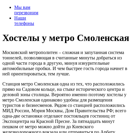
Мы вам
перезвоним
Наши
телефоны
Хостелы у метро Смоленская
Московский метрополитен – сложная и запутанная система
тоннелей, позволяющая в считанные минуты добраться из
одной части города в другую, минуя изнурительные
автомобильные пробки. И чем быстрее гость города начнет в
ней ориентироваться, тем лучше.
Станция метро Смоленская одна из тех, что расположились
прямо на Садовом кольце, на стыке исторического центра и
деловой зоны столицы. Вероятно именно поэтому хостелы у
метро Смоленская одинаково удобны для размещения
туристов и бизнесменов. Рядом со станцией расположились
МИД России, Мэрия Москвы, Дом Правительства РФ; всего
одна-две остановки отделают постояльцев гостиниц от
Экспоцентра на Красной Пресне. За пятнадцать минут
пешком от метро можно дойти до Киевского
железнодорожного вокзала или отправиться по Арбату