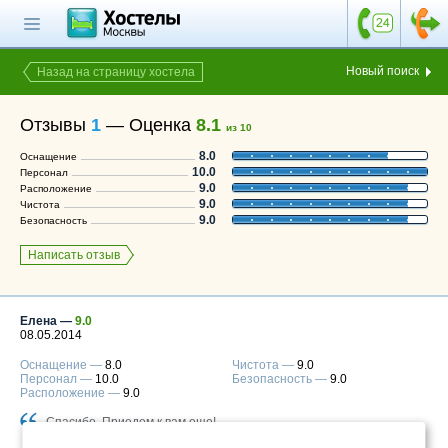
Главная страница
Поиск хостела
Новый поиск
Назад на страницу хостела
Все хостелы
Отзывы
1
—
Оценка
8.1
из 10
Отзывы о
8.0
Оснащение
хостелах
10.0
Персонал
9.0
Расположение
Каталог хостелов
9.0
Чистота
9.0
Безопасность
Как оплатить
Написать отзыв
Контакты
Наши группы
в социальных сетях
Елена —
9.0
08.05.2014
Оснащение —
8.0
Чистота —
9.0
Персонал —
10.0
Безопасность —
9.0
Расположение —
9.0
Бесплатный по России
8 (800) 222-58-32
Спасибо. Приедем к вам еще!