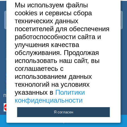
Москва
Мы используем файлы
+7 (495) 646-74-40
cookies и сервисы сбора
Петербург
+7 (812) 418-22-18
технических данных
Наша группа
ВКонтакте
посетителей для обеспечения
Полная версия сайта
работоспособности сайта и
24
Москва
+7
495
646-74-40
улучшения качества
часа
Санкт-Петербург
+7
812
418-22-18
обслуживания. Продолжая
Бесплатный
8
800
222-58-32
использовать наш сайт, вы
© 2015 Hostels of Moscow. Все права защищены.
соглашаетесь с
использованием данных
Согласие на обработку персональных данных
Политика конфиденциальности
технологий на условиях
Договор оферты
указанных в
Политики
Принимаем к оплате
конфиденциальности
Я согласен
Полная версия сайта