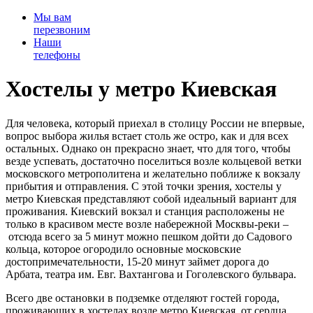
Мы вам
перезвоним
Наши
телефоны
Хостелы у метро Киевская
Для человека, который приехал в столицу России не впервые,
вопрос выбора жилья встает столь же остро, как и для всех
остальных. Однако он прекрасно знает, что для того, чтобы
везде успевать, достаточно поселиться возле кольцевой ветки
московского метрополитена и желательно поближе к вокзалу
прибытия и отправления. С этой точки зрения, хостелы у
метро Киевская представляют собой идеальный вариант для
проживания. Киевский вокзал и станция расположены не
только в красивом месте возле набережной Москвы-реки –
отсюда всего за 5 минут можно пешком дойти до Садового
кольца, которое огородило основные московские
достопримечательности, 15-20 минут займет дорога до
Арбата, театра им. Евг. Вахтангова и Гоголевского бульвара.
Всего две остановки в подземке отделяют гостей города,
проживающих в хостелах возле метро Киевская, от сердца