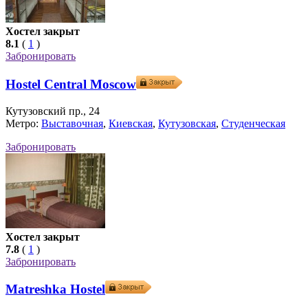
Хостел закрыт
8.1
(
1
)
Забронировать
Hostel Central Moscow
Кутузовский пр., 24
Метро:
Выставочная
,
Киевская
,
Кутузовская
,
Студенческая
Забронировать
Хостел закрыт
7.8
(
1
)
Забронировать
Matreshka Hostel