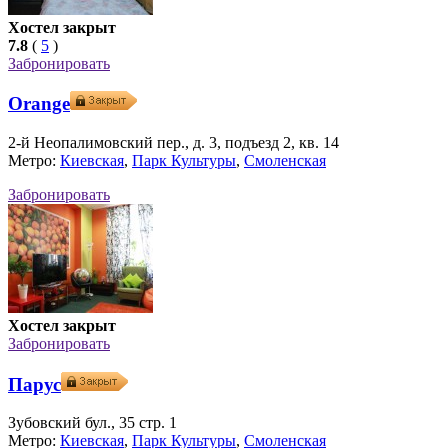
Хостел закрыт
7.8
(
5
)
Забронировать
Orange
2-й Неопалимовский пер., д. 3, подъезд 2, кв. 14
Метро:
Киевская
,
Парк Культуры
,
Смоленская
Забронировать
Хостел закрыт
Забронировать
Парус
Зубовский бул., 35 стр. 1
Метро:
Киевская
,
Парк Культуры
,
Смоленская