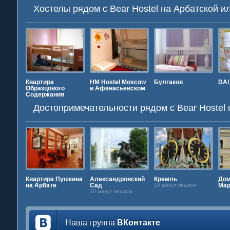
Хостелы рядом с Bear Hostel на Арбатской и
Hostel
Квартира
HM Hostel Moscow
Булгаков
DA!
Образцового
в Афанасьевском
Содержания
Достопримечательности рядом c Bear Hostel 
бина
Квартира Пушкина
Александровский
Кремль
Дом
на Арбате
Сад
Мар
10 минут пешком
10 минут пешком
Наша группа
ВКонтакте