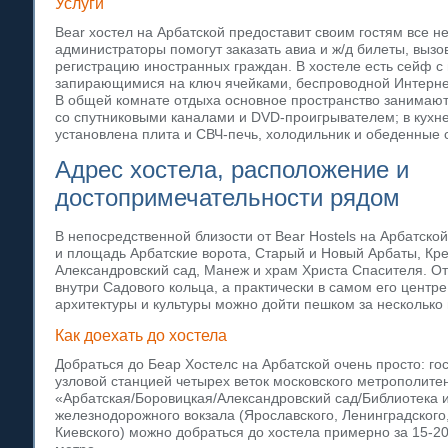
Услуги
Bear хостел на Арбатской предоставит своим гостям все н
администраторы помогут заказать авиа и ж/д билеты, вызов
регистрацию иностранных граждан. В хостеле есть сейф с
запирающимися на ключ ячейками, беспроводной Интерне
В общей комнате отдыха основное пространство занимают
со спутниковыми каналами и DVD-проигрывателем; в кухн
установлена плита и СВЧ-печь, холодильник и обеденные с
Адрес хостела, расположение и
достопримечательности рядом
В непосредственной близости от Bear Hostels на Арбатско
и площадь Арбатские ворота, Старый и Новый Арбаты, Кр
Александровский сад, Манеж и храм Христа Спасителя. О
внутри Садового кольца, а практически в самом его центр
архитектуры и культуры можно дойти пешком за несколько 
Как доехать до хостела
Добраться до Беар Хостелс на Арбатской очень просто: г
узловой станцией четырех веток московского метрополите
«Арбатская/Боровицкая/Александровский сад/Библиотека 
железнодорожного вокзала (Ярославского, Ленинградского,
Киевского) можно добраться до хостела примерно за 15-20