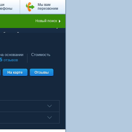
ши
Мы вам
лефоны
перезвоним
Новый поиск
Арбатской
на основании
Стоимость
5
отзывов
На карте
Отзывы