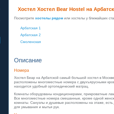
Хостел Хостел Bear Hostel на Арбатс
Посмотрите
хостелы рядом
или хостелы у ближайших ста
Арбатская 1
Арбатская 2
Смоленская
Описание
Номера
Хостел Беар на Арбатской самый большой хостел в Москве
расположены многоместные номера с двухъярусными кров
находится удобный ортопедический матрац.
Комнаты оборудованы кондиционерами, прикроватные лам
Все многоместные номера смешанные, кроме одной женс
комнаты. Санузлы и душевые расположены на этаже, есть
для умывания и мытья рук.