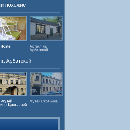
ли похожие
 Hostel
Артист на
Red Kremlin Hostel
Квартира
Арбатской
Образцового
Содержания
на Арбатской
-музей
Музей Скрябина
Квартира Пушкина
Александровск
ины Цветаевой
на Арбате
Сад
10 минут пешком