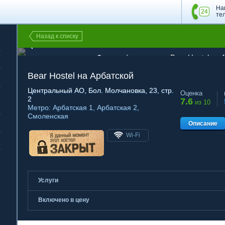
На
те
Назад к списку
1 из 26
Фотография хостела Bear Hostel на 
Bear Hostel на Арбатской
Центральный АО
, Бол. Молчановка, 23, стр.
Оценка
2
7.6
из 10
Метро:
Арбатская 1
,
Арбатская 2
,
Смоленская
Описание
Wi-Fi
Услуги
Включено в цену