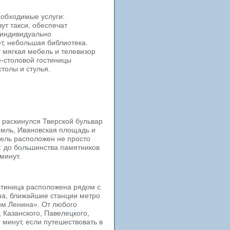
еобходимые услуги:
ут такси, обеспечат
 индивидуально
т, небольшая библиотека.
 мягкая мебель и телевизор
е-столовой гостиницы
толы и стулья.
й раскинулся Тверской бульвар
емль, Ивановская площадь и
тель расположен не просто
е: до большинства памятников
минут.
остиница расположена рядом с
на, ближайшие станции метро
им.Ленина». От любого
 Казанского, Павелецкого,
 минут, если путешествовать в