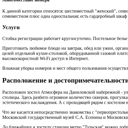
К данной категории относятся: шестиместный "женский", се
семиместном плюс одна односпальная; есть гардеробный шкаф 
Услуги
Стойка регистрации работает круглосуточно. Постельное белье
Приготовить любимое блюдо на завтрак, обед или ужин, органи
целей отдельной кухне-столовой, оборудованной газовой плит
высокоскоростной Wi-Fi доступ в Интернет.
Влажная уборка номеров и мест общего пользования осуществл
Расположение и достопримечательност
Расположен хостел Атмосфера на Даниловской набережной - у
столицы. Здесь разбито огромное количество скверов, прогулка
эстетического наслаждения. А с проходящей рядом с хостелом
Что же касается непосредственно знакомства с "первопрестоль
Московский государственный музей С.А. Есенина и Московский
До ближайших к хостелу станции метро "Тульская" можно добра