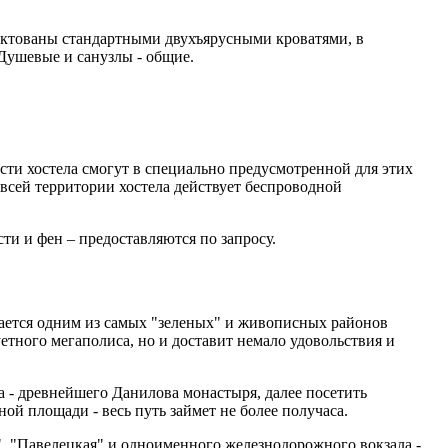
ектованы стандартными двухъярусными кроватями, в
Душевые и санузлы - общие.
сти хостела смогут в специально предусмотренной для этих
всей территории хостела действует беспроводной
ти и фен – предоставляются по запросу.
ается одним из самых "зеленых" и живописных районов
етного мегаполиса, но и доставит немало удовольствия и
а - древнейшего Данилова монастыря, далее посетить
 площади - весь путь займет не более получаса.
", "Павелецкая" и одноименного железнодорожного вокзала -