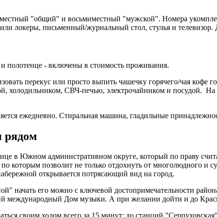
миместный "общий" и восьмиместный "мужской". Номера укомпл
или локеры, письменный/журнальный стол, стулья и телевизор. 
 и полотенце - включены в стоимость проживания.
зовать перекус или просто выпить чашечку горячего/чая кофе го
ой, холодильником, СВЧ-печью, электрочайником и посудой. На 
яется ежедневно. Стиральная машина, гладильные принадлежнос
и рядом
лице в Южном административном округе, который по праву счит
 по которым позволит не только отдохнуть от многолюдного и су
 набережной открывается потрясающий вид на город.
ной" начать его можно с ключевой достопримечательности район
 международный Дом музыки. А при желании дойти и до Красной
ться своим ходом всего за 15 минут; до станций "Серпуховская