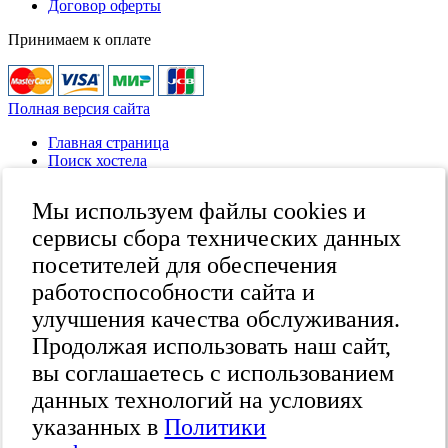
Договор оферты
Принимаем к оплате
Полная версия сайта
Главная страница
Поиск хостела
Все хостелы
Отзывы о хостелах
Мы используем файлы cookies и
Каталог хостелов
Как оплатить
сервисы сбора технических данных
Контакты
посетителей для обеспечения
Наши группы
работоспособности сайта и
в социальных сетях
улучшения качества обслуживания.
Продолжая использовать наш сайт,
вы соглашаетесь с использованием
Бесплатный по России
8 (800) 222-58-32
данных технологий на условиях
Москва
указанных в
Политики
+7 (495) 646-74-40
Петербург
24