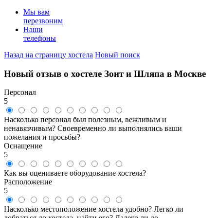
Мы вам
перезвоним
Наши
телефоны
Назад на страницу хостела
Новый поиск
Новый отзыв о хостеле Зонт и Шляпа в Москве
Персонал
5
Насколько персонал был полезным, вежливым и
ненавязчивым? Своевременно ли выполнялись ваши
пожелания и просьбы?
Оснащение
5
Как вы оцениваете оборудование хостела?
Расположение
5
Насколько местоположение хостела удобно? Легко ли
добраться до хостела, найти его? Далеко ли до