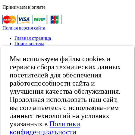
Принимаем к оплате
Полная версия сайта
Главная страница
Поиск хостела
Все хостелы
Отзывы о хостелах
Мы используем файлы cookies и
Каталог хостелов
Как оплатить
сервисы сбора технических данных
Контакты
посетителей для обеспечения
Наши группы
работоспособности сайта и
в социальных сетях
улучшения качества обслуживания.
Продолжая использовать наш сайт,
вы соглашаетесь с использованием
Бесплатный по России
8 (800) 222-58-32
данных технологий на условиях
Москва
указанных в
Политики
+7 (495) 646-74-40
Петербург
24
конфиденциальности
+7 (812) 418-22-18