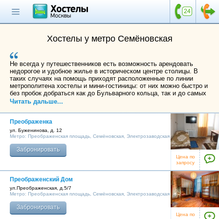
Главная страница
Поиск хостела
Хостелы у метро Семёновская
Все хостелы
Не всегда у путешественников есть возможность арендовать
Отзывы о
недорогое и удобное жилье в историческом центре столицы. В
хостелах
таких случаях на помощь приходят расположенные по линии
метрополитена хостелы и мини-гостиницы: от них можно быстро и
без пробок добраться как до Бульварного кольца, так и до самых
Каталог хостелов
отдаленных уголков мегаполиса. Хостелы у метро Семеновская
Читать дальше...
один из таких удачных вариантов: за 15-20 минут от станции
Как оплатить
можно доехать до Охотного ряда, Большого и Малого театров,
Преображенка
Кремлевского ансамбля и Красной площади. Еще меньше
Контакты
времени понадобится, чтобы оказаться возле Курского,
ул. Буженинова, д. 12
Ярославского, Ленинградского и Казанского железнодорожных
Метро:
Преображенская площадь
,
Семёновская
,
Электрозаводская
вокзалов. Если воспользоваться наземным транспортом, то гости
Наши группы
Забронировать
города смогут быстро добраться до парков Лефортово и
в социальных сетях
Цена по
Сокольники, а так же набережной реки Яузы.
запросу
Преображенский Дом
ул.Преображенская, д.5/7
Метро:
Преображенская площадь
,
Семёновская
,
Электрозаводская
Бесплатный по России
8 (800) 222-58-32
Забронировать
Цена по