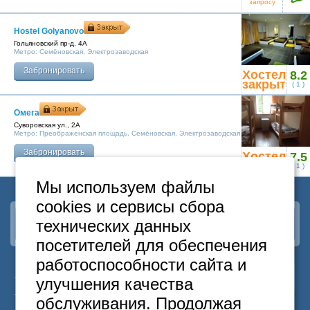
Москва
запросу
+7 (495) 646-74-40
Hostel Golyanovo
Петербург
+7 (812) 418-22-18
Гольяновский пр-д, 4А
Метро:
Семёновская
,
Электрозаводская
Забронировать
Хостел
8.2
Полная версия сайта
закрыт
(
1
)
Омега
Суворовская ул., 2А
Метро:
Преображенская площадь
,
Семёновская
,
Электрозаводская
Забронировать
Хостел
7.5
закрыт
(
1
)
Мы используем файлы
cookies и сервисы сбора
технических данных
Наша группа
ВКонтакте
посетителей для обеспечения
работоспособности сайта и
24
Москва
+7
495
646-74-40
улучшения качества
часа
Санкт-Петербург
+7
812
418-22-18
обслуживания. Продолжая
Бесплатный
8
800
222-58-32