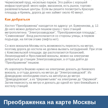
Черкизовский пруд, несколько парков. Это район с хорошей
инфраструктурой: много кафе, магазинов, есть рынок, торгово-
развлекательные центры. Если вы решите посмотреть Красную
площадь и Кремль, дорога до них займет около 40 минут.
Как добраться
Хостел “Преображенка” находится по адресу: ул. Буженинова, д. 12.
До него можно добраться пешком сразу с трех станций
метрополитена: “Электрозаводская”, “Преображенская площадь”,
“Семеновская”. Вход располагается со стороны улицы, в первом
подъезде, на пятом этаже (лифта нет).
Со всех вокзалов Москвы есть возможность пересесть на метро,
поэтому дорога до хостела не должна вызвать затруднений. При этом
с Комсомольской площади, где располагаются Казанский,
Ленинградский и Ярославский вокзалы, можно на электричке
добраться до станции Электрозаводская, а оттуда дойти до
“Преображенки” пешком.
Из аэропорта Внуково нужно на электричке доехать до Киевского
вокзала, а оттуда доехать на метро до “Электрозаводской”. Из
Домодедово необходимо ехать на автобусах до метро
“Домодедовская”, а из “Шереметьево” на электричке до “Окружной”.
Затем пересесть на метро и доехать до одной из трех ближайших к
хостелу станций.
Преображенка на карте Москвы