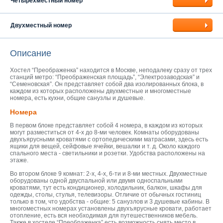
Четырехместный номер
Двухместный номер
Описание
Хостел “Преображенка” находится в Москве, неподалеку сразу от трех
станций метро: “Преображенская площадь”, “Электрозаводская” и
“Семеновская”. Он представляет собой два изолированных блока, в
каждом из которых расположены двухместные и многоместные
номера, есть кухни, общие санузлы и душевые.
Номера
В первом блоке представляет собой 4 номера, в каждом из которых
могут разместиться от 4-х до 8-ми человек. Комнаты оборудованы
двухъярусными кроватями с ортопедическими матрасами, здесь есть
ящики для вещей, сейфовые ячейки, вешалки и т. д. Около каждого
спального места - светильники и розетки. Удобства расположены на
этаже.
Во втором блоке 9 комнат: 2-х, 4-х, 6-ти и 8-ми местных. Двухместные
оборудованы одной двуспальной или двумя односпальными
кроватями, тут есть кондиционер, холодильник, балкон, шкафы для
одежды, столы, стулья, телевизоры. Отличие от обычных гостиниц
только в том, что удобства - общие: 5 санузлов и 3 душевые кабины. В
многоместных номерах установлены двухъярусные кровати, работает
отопление, есть вся необходимая для путешественников мебель.
Также в хостеле “Преображенка” есть возможность снять место в