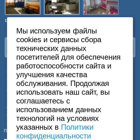
1 Мая
ArtDeSon на
Артист на
Майский
Ленинградском
Киевской
Мы используем файлы
cookies и сервисы сбора
технических данных
Наша группа
ВКонтакте
посетителей для обеспечения
работоспособности сайта и
24
Москва
+7
495
646-74-40
улучшения качества
часа
Санкт-Петербург
+7
812
418-22-18
обслуживания. Продолжая
Бесплатный
8
800
222-58-32
использовать наш сайт, вы
© 2015 Hostels of Moscow. Все права защищены.
соглашаетесь с
использованием данных
Согласие на обработку персональных данных
Политика конфиденциальности
технологий на условиях
Договор оферты
указанных в
Политики
Принимаем к оплате
конфиденциальности