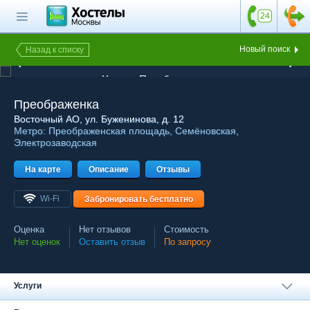
Главная страница
Поиск хостела
Новый поиск
Назад к списку
1 из 5
Все хостелы
Хостел Преображенка
Отзывы о
Преображенка
хостелах
Восточный АО
, ул. Буженинова, д. 12
Метро:
Преображенская площадь
,
Семёновская
,
Каталог хостелов
Электрозаводская
Как оплатить
На карте
Описание
Отзывы
Контакты
Wi-Fi
Забронировать бесплатно
Наши группы
в социальных сетях
Оценка
Нет отзывов
Стоимость
Нет оценок
Оставить отзыв
По запросу
Бесплатный по России
Услуги
8 (800) 222-58-32