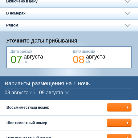
Москва
Включено в цену
+7 (495) 646-74-40
В номерах
Петербург
+7 (812) 418-22-18
Рядом
Полная версия сайта
Уточните даты прибывания
Дата заезда
Дата выезда
07
08
августа
августа
пт
сб
Варианты размещения на 1 ночь
08 августа
сб
- 09 августа
вс
Восьмиместный номер
Шестиместный номер