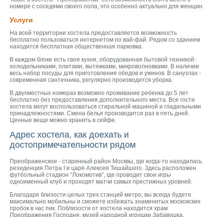
номере с соседями своего пола, что особенно актуально для женщин.
Услуги
На всей территории хостела предоставляется возможность
бесплатно пользоваться интернетом по вай-фай. Рядом со зданием
находится бесплатная общественная парковка.
В каждом блоке есть своя кухня, оборудованная бытовой техникой:
холодильниками, плитами, вытяжками, микроволновками. В наличии
весь набор посуды для приготовления обедов и ужинов. В санузлах -
современная сантехника, регулярно производится уборка.
В двухместных номерах возможно проживание ребенка до 5 лет
бесплатно без предоставления дополнительного места. Все гости
хостела могут воспользоваться стиральной машиной и гладильными
принадлежностями. Смена белья производится раз в пять дней.
Ценные вещи можно хранить в сейфе.
Адрес хостела, как доехать и
достопримечательности рядом
Преображенское - старинный район Москвы, где когда-то находилась
резиденция Петра I и царя Алексея Тишайшего. Здесь расположен
футбольный стадион “Локомотив”, где проводит свои игры
одноименный клуб и проходят матчи самых престижных уровней.
Благодаря близости целых трех станций метро, вы всегда будете
максимально мобильны и сможете избежать знаменитых московских
пробок в час пик. Поблизости от хостела находится храм
Преображения Господня, музей народной игрушки Забавушка,