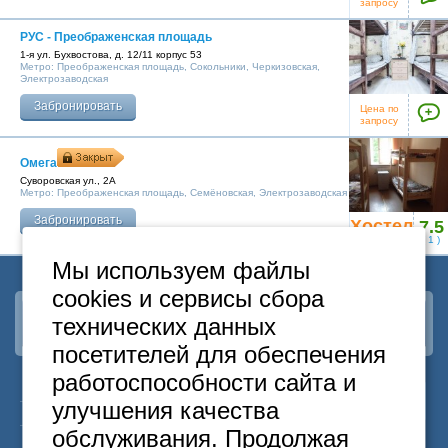
Москва
запросу
+7 (495) 646-74-40
РУС - Преображенская площадь
Петербург
1-я ул. Бухвостова, д. 12/11 корпус 53
+7 (812) 418-22-18
Метро:
Преображенская площадь
,
Сокольники
,
Черкизовская
,
Электрозаводская
Забронировать
Полная версия сайта
Цена по
запросу
Омега
Суворовская ул., 2А
Метро:
Преображенская площадь
,
Семёновская
,
Электрозаводская
Забронировать
Хостел
7.5
закрыт
(
1
)
Мы используем файлы
cookies и сервисы сбора
технических данных
Наша группа
ВКонтакте
посетителей для обеспечения
работоспособности сайта и
24
Москва
+7
495
646-74-40
улучшения качества
часа
Санкт-Петербург
+7
812
418-22-18
обслуживания. Продолжая
Бесплатный
8
800
222-58-32