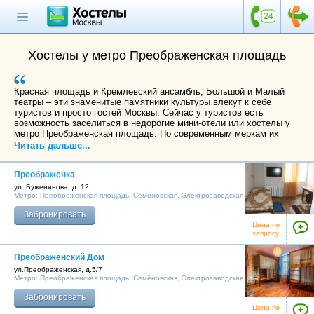
Главная страница
Поиск хостела
Хостелы у метро Преображенская площадь
Все хостелы
Красная площадь и Кремлевский ансамбль, Большой и Малый
Отзывы о
театры – эти знаменитые памятники культуры влекут к себе
хостелах
туристов и просто гостей Москвы. Сейчас у туристов есть
возможность заселиться в недорогие мини-отели или хостелы у
метро Преображенская площадь. По современным меркам их
Каталог хостелов
удаленность от центра мегаполиса весьма условна: всего за 20
Читать дальше...
минут на метро можно доехать до Охотного ряда и Кремля,
Как оплатить
Чистых прудов и Театральной площади. Особенно удобно такое
Преображенка
размещение гостям столицы, прибывающим на Ленинградский,
Контакты
Казанский или Ярославский железнодорожные вокзалы, ведь они
ул. Буженинова, д. 12
расположены всего в трех остановках метро от Преображенской
Метро:
Преображенская площадь
,
Семёновская
,
Электрозаводская
площади. Любители чистого воздуха и спортивного образа жизни,
Наши группы
Забронировать
тоже не будут разочарованы: неподалеку от станции расположен
в социальных сетях
Цена по
парк Сокольники, река Яуза, Егерский и Нижний Олений пруды.
запросу
Преображенский Дом
ул.Преображенская, д.5/7
Метро:
Преображенская площадь
,
Семёновская
,
Электрозаводская
Бесплатный по России
8 (800) 222-58-32
Забронировать
Цена по