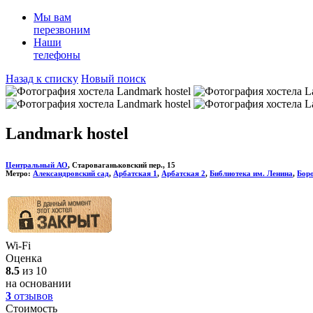
Мы вам
перезвоним
Наши
телефоны
Назад к списку
Новый поиск
Landmark hostel
Центральный АО
, Староваганьковский пер., 15
Метро:
Александровский сад
,
Арбатская 1
,
Арбатская 2
,
Библиотека им. Ленина
,
Бор
Wi-Fi
Оценка
8.5
из 10
на основании
3
отзывов
Стоимость