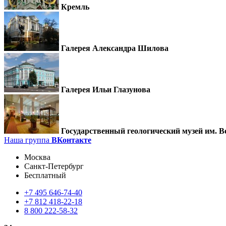
Кремль
Галерея Александра Шилова
Галерея Ильи Глазунова
Государственный геологический музей им. В
Наша группа
ВКонтакте
Москва
Санкт-Петербург
Бесплатный
+7
495
646-74-40
+7
812
418-22-18
8
800
222-58-32