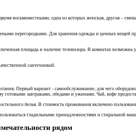
двумя восьмиместными, одна из которых женская, другая – смеш
етеными перегородками. Для хранения одежды и ценных вещей п
личенная площадь и наличие телевизора. В комнатах возможна 
качественной сантехникой.
тания. Первый вариант - самообслуживание, для чего оборудова
у готовыми завтраками, обедами и ужинами. Чай, кофе предоста
стельного белья. В стоимость проживания включено пользовани
оспользоваться гладильными принадлежностями и стиральной маш
римечательности рядом