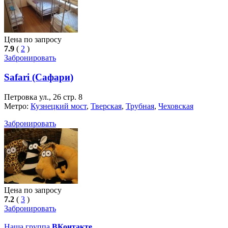
Цена по запросу
7.9
(
2
)
Забронировать
Safari (Сафари)
Петровка ул., 26 стр. 8
Метро:
Кузнецкий мост
,
Тверская
,
Трубная
,
Чеховская
Забронировать
Цена по запросу
7.2
(
3
)
Забронировать
Наша группа
ВКонтакте