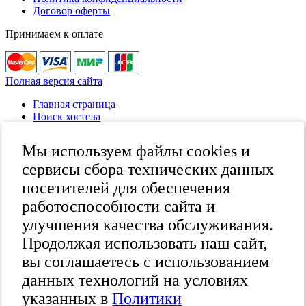
Договор оферты
Принимаем к оплате
Полная версия сайта
Главная страница
Поиск хостела
Все хостелы
Отзывы о хостелах
Мы используем файлы cookies и
Каталог хостелов
Как оплатить
сервисы сбора технических данных
Контакты
посетителей для обеспечения
Наши группы
работоспособности сайта и
в социальных сетях
улучшения качества обслуживания.
Продолжая использовать наш сайт,
вы соглашаетесь с использованием
Бесплатный по России
8 (800) 222-58-32
данных технологий на условиях
Москва
указанных в
Политики
+7 (495) 646-74-40