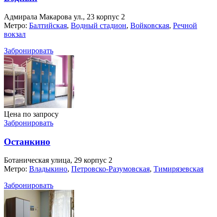
Адмирала Макарова ул., 23 корпус 2
Метро:
Балтийская
,
Водный стадион
,
Войковская
,
Речной
вокзал
Забронировать
Цена по запросу
Забронировать
Останкино
Ботаническая улица, 29 корпус 2
Метро:
Владыкино
,
Петровско-Разумовская
,
Тимирязевская
Забронировать