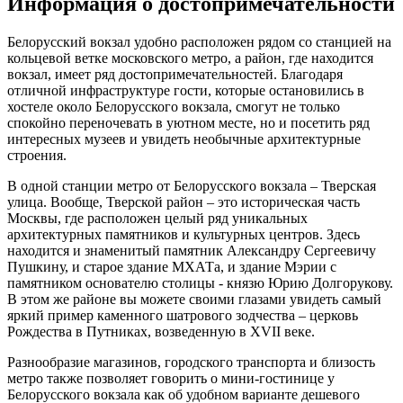
Информация о достопримечательности
Белорусский вокзал удобно расположен рядом со станцией на
кольцевой ветке московского метро, а район, где находится
вокзал, имеет ряд достопримечательностей. Благодаря
отличной инфраструктуре гости, которые остановились в
хостеле около Белорусского вокзала, смогут не только
спокойно переночевать в уютном месте, но и посетить ряд
интересных музеев и увидеть необычные архитектурные
строения.
В одной станции метро от Белорусского вокзала – Тверская
улица. Вообще, Тверской район – это историческая часть
Москвы, где расположен целый ряд уникальных
архитектурных памятников и культурных центров. Здесь
находится и знаменитый памятник Александру Сергеевичу
Пушкину, и старое здание МХАТа, и здание Мэрии с
памятником основателю столицы - князю Юрию Долгорукову.
В этом же районе вы можете своими глазами увидеть самый
яркий пример каменного шатрового зодчества – церковь
Рождества в Путниках, возведенную в XVII веке.
Разнообразие магазинов, городского транспорта и близость
метро также позволяет говорить о мини-гостинице у
Белорусского вокзала как об удобном варианте дешевого