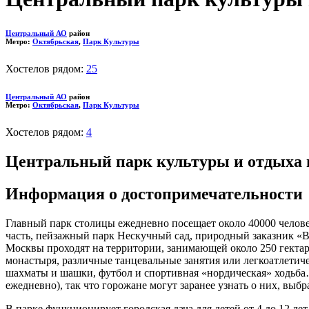
Центральный АО
район
Метро:
Октябрьская
,
Парк Культуры
Хостелов рядом:
25
Центральный АО
район
Метро:
Октябрьская
,
Парк Культуры
Хостелов рядом:
4
Центральный парк культуры и отдыха 
Информация о достопримечательности
Главный парк столицы ежедневно посещает около 40000 человек
часть, пейзажный парк Нескучный сад, природный заказник «В
Москвы проходят на территории, занимающей около 250 гектаро
монастыря, различные танцевальные занятия или легкоатлетиче
шахматы и шашки, футбол и спортивная «нордическая» ходьб
ежедневно), так что горожане могут заранее узнать о них, выбр
В парке функционирует городская дача для детей от 4 до 12 л