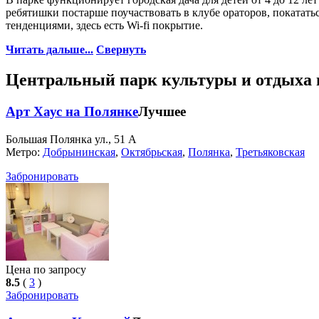
ребятишки постарше поучаствовать в клубе ораторов, покатать
тенденциями, здесь есть Wi-fi покрытие.
Читать дальше...
Свернуть
Центральный парк культуры и отдыха и
Арт Хаус на Полянке
Лучшее
Большая Полянка ул., 51 А
Метро:
Добрынинская
,
Октябрьская
,
Полянка
,
Третьяковская
Забронировать
Цена по запросу
8.5
(
3
)
Забронировать