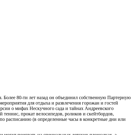
ч. Более 80-ти лет назад он объединил собственную Партерную
мероприятия для отдыха и развлечения горожан и гостей
урсии о мифах Нескучного сада и тайнах Андреевского
й теннис, прокат велосипедов, роликов и скейтбордов,
по расписанию (в определенные часы в конкретные дни или
ши могут поиграть на специальных детских площадках, а