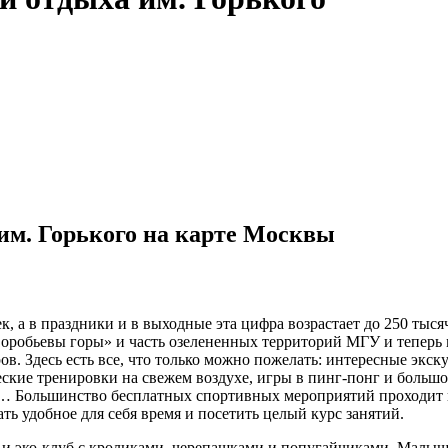
им. Горького на карте Москвы
, а в праздники и в выходные эта цифра возрастает до 250 тыся
оробьевы горы» и часть озелененных территорий МГУ и теперь 
в. Здесь есть все, что только можно пожелать: интересные экск
ские тренировки на свежем воздухе, игры в пинг-понг и большо
а… Большинство бесплатных спортивных мероприятий проходит 
ать удобное для себя время и посетить целый курс занятий.
ет и эко-клуб с кроликами, черепашками и попугайчиками. Малы