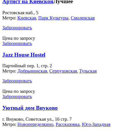
Артист на Киевской
Лучшее
Ростовская наб., 5
Метро:
Киевская
,
Парк Культуры
,
Смоленская
Забронировать
Цена по запросу
Забронировать
Jazz House Hostel
Партийный пер. 1, стр. 2
Метро:
Добрынинская
,
Серпуховская
,
Тульская
Забронировать
Цена по запросу
Забронировать
Уютный дом Внуково
г. Внуково, Советская ул., 16 стр. 7
Метро:
Новопеределкино
,
Рассказовка
,
Юго-Западная