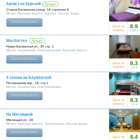
его посетителям.
Артист на Курской
Лучшее
Старая Басманная улица, 18 строение 8
Метро:
Красные ворота
,
Курская
,
Чистые пруды
Забронировать
8.9
Цена по
запросу
(
10
)
МосХостел
Лучшее
Новая Басманная ул., 35 стр. 1
Метро:
Бауманская
,
Комсомольская
,
Красные ворота
Забронировать
8.3
Цена по
запросу
(
2
)
4 сезона на Бауманской
Посланников пер., 18, стр.1
Метро:
Бауманская
,
Комсомольская
Забронировать
8.3
Цена по
запросу
(
4
)
На Мясницкой
Мясницкая ул., 46
Метро:
Красные ворота
,
Тургеневская
,
Чистые пруды
Забронировать
8.4
Цена по