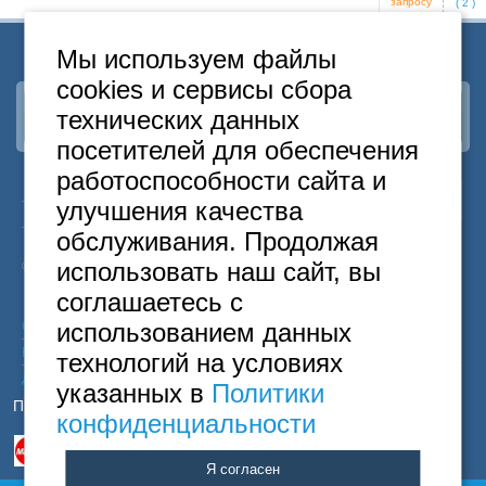
запросу
(
2
)
Мы используем файлы
cookies и сервисы сбора
технических данных
Наша группа
ВКонтакте
посетителей для обеспечения
работоспособности сайта и
24
Москва
+7
495
646-74-40
улучшения качества
часа
Санкт-Петербург
+7
812
418-22-18
обслуживания. Продолжая
Бесплатный
8
800
222-58-32
использовать наш сайт, вы
© 2015 Hostels of Moscow. Все права защищены.
соглашаетесь с
использованием данных
Согласие на обработку персональных данных
Политика конфиденциальности
технологий на условиях
Договор оферты
указанных в
Политики
Принимаем к оплате
конфиденциальности
Я согласен