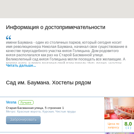
Информация о достопримечательности
имени Баумана - один из столичных парков, который сегодня носит
имя революционера Николая Баумана, начинал свое существование в
качестве приусадебного участка князя Голицына. Дом родовитого
князя располагался как раз на Старой Басманной улице.
Великолепный сад князя Голицына могли посещать все желающие. А
вскоре князь и вовсе подарил свой парк городу. Чуть позже, участок
Читать дальше...
рядом с садом приобрел один из самых богатых жителей Москвы того
времени, золотопромышленник и чаеторговец Стахеев. Теперь дворец
знаменитого промышленника и выстроенный им декоративный грот
"Бельведер" являются одними из главных достопримечательностей
Сад им. Баумана. Хостелы рядом
парка. Но это далеко не единственный уникальный памятник сада. В
советское время здесь была построена открытая летняя эстрада в
форме ракушки, аналогов которой в столице нет и сейчас.
С недавних пор культурная жизнь парка вновь стала достаточно
Vesna
Лучшее
оживленной. Здесь проходят выставки и концерты, демонстрируются
Старая Басманная улица, 5 строение 1
новинки кино, организовываются праздники и проводятся различные
Метро:
Красные ворота
,
Курская
,
Чистые пруды
развлекательные мероприятия. Кроме того, в бауманском саду
созданы все условия для активного и семейного отдыха. Не смотря на
Забронировать
то, что с момента своего основания сад претерпел значительные
8.0
Цена по
изменения, это один из уголков столицы, где и по сей день царит
запросу
(
1
)
особая атмосфера культуры 18 века, и непременно передается всем