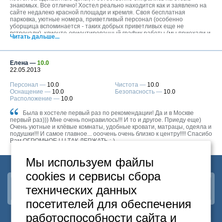
знакомых. Все отлично! Хостел реально находится как и заявлено на
сайте недалеко красной площади и кремля. Своя бесплатная
парковка, уютные номера, приветливый персонал (особенно
уборщица вспоминается - таких добрых приветливых еще не
встречали), клиенто-ориентированный график работы (мы приехали и
Читать дальше...
заселились в 2 ночи:). Продажа продукции все от одноразовых тапочек
и зуб.щеток заканчивая холодной водой. (что сильно удивило что цены
как в обычном магазине). Ребята желаю Вам процветания. В
следующий раз только к вам!!
Елена —
10.0
22.05.2013
Персонал —
10.0
Чистота —
10.0
Оснащение —
10.0
Безопасность —
10.0
Расположение —
10.0
Была в хостеле первый раз по рекомендации! Да и в Москве
первый раз))) Мне очень понравилось!!! И то и другое. Приеду еще)
Очень уютные и клёвые комнаты, удобные кровати, матрацы, одеяла и
подушки!!! И самое главное... ооочень очень близко к центру!!!! Спасибо
Вам ОГРОМНОЕ ! ! ! ТАК ДЕРЖАТЬ ;-)
Мы используем файлы
cookies и сервисы сбора
технических данных
Наша группа
ВКонтакте
посетителей для обеспечения
работоспособности сайта и
Москва
+7
495
646-74-40