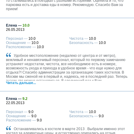
Москва
то сталкивались в поездках с разными историями. Оценила и то, что
парковка есть и доставка еды в номер. Рекомендую. Спасибо Вам за
+7 (495) 646-74-40
прием!
Петербург
+7 (812) 418-22-18
Елена —
10.0
26.05.2013
Полная версия сайта
Персонал —
10.0
Чистота —
10.0
Оснащение —
10.0
Безопасность —
10.0
Расположение —
10.0
Удобное местоположение (недалеко от центра и от метро),
вежливый и ненавязчивый персонал, который по первому замечанию
устраняет недостатки, чистота, все необходимое есть в номере,
возможность ухода и прихода в удобное время - что еще нужно для
отдыха?! Спасибо администрации за организацию таких хостелов. В
Москве мы сженой не в первый и, надеюсь, не в последний раз. Теперь
знаем, где можно остановиться. В следующий раз к Вам.
Читать дальше...
Елена —
9.2
22.05.2013
Персонал —
9.0
Чистота —
10.0
Оснащение —
9.0
Безопасность —
9.0
Расположение —
9.0
Останавливались в хостеле в марте 2013 . Выбрали именно этот
хостел за адекватные цены, и естественно опирались на отзыв