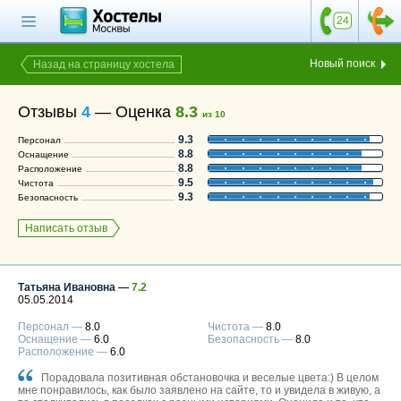
Главная страница
Поиск хостела
Новый поиск
Назад на страницу хостела
Все хостелы
Отзывы
4
—
Оценка
8.3
из 10
Отзывы о
9.3
Персонал
хостелах
8.8
Оснащение
8.8
Расположение
Каталог хостелов
9.5
Чистота
9.3
Безопасность
Как оплатить
Написать отзыв
Контакты
Наши группы
в социальных сетях
Татьяна Ивановна —
7.2
05.05.2014
Персонал —
8.0
Чистота —
8.0
Оснащение —
6.0
Безопасность —
8.0
Расположение —
6.0
Бесплатный по России
8 (800) 222-58-32
Порадовала позитивная обстановочка и веселые цвета:) В целом
мне понравилось, как было заявлено на сайте, то и увидела в живую, а