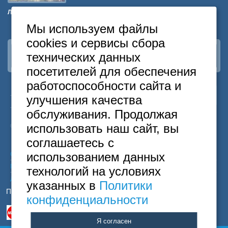
Лианозовский парк
Океанариум
Лианозовский парк
Океанар
Мы используем файлы
cookies и сервисы сбора
технических данных
Наша группа
ВКонтакте
посетителей для обеспечения
работоспособности сайта и
24
Москва
+7
495
646-74-40
улучшения качества
часа
Санкт-Петербург
+7
812
418-22-18
обслуживания. Продолжая
Бесплатный
8
800
222-58-32
использовать наш сайт, вы
© 2015 Hostels of Moscow. Все права защищены.
соглашаетесь с
использованием данных
Согласие на обработку персональных данных
Политика конфиденциальности
технологий на условиях
Договор оферты
указанных в
Политики
Принимаем к оплате
конфиденциальности
Я согласен