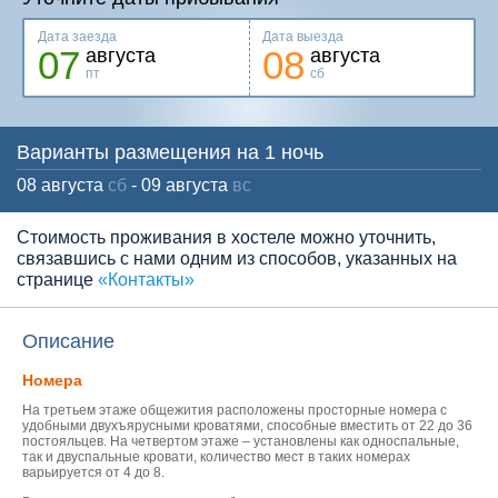
Москва
+7 (495) 646-74-40
Дата заезда
Дата выезда
07
08
Петербург
августа
августа
+7 (812) 418-22-18
пт
сб
Полная версия сайта
Варианты размещения на 1 ночь
08 августа
сб
- 09 августа
вс
Стоимость проживания в хостеле можно уточнить,
связавшиcь с нами одним из способов, указанных на
странице
«Контакты»
Описание
Номера
На третьем этаже общежития расположены просторные номера с
удобными двухъярусными кроватями, способные вместить от 22 до 36
постояльцев. На четвертом этаже – установлены как односпальные,
так и двуспальные кровати, количество мест в таких номерах
варьируется от 4 до 8.