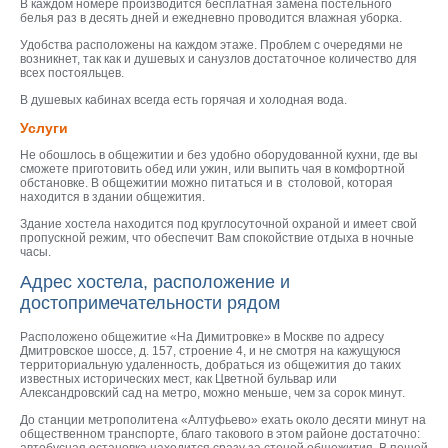
В каждом номере производится бесплатная замена постельного
белья раз в десять дней и ежедневно проводится влажная уборка.
Удобства расположены на каждом этаже. Проблем с очередями не
возникнет, так как и душевых и санузлов достаточное количество для
всех постояльцев.
В душевых кабинах всегда есть горячая и холодная вода.
Услуги
Не обошлось в общежитии и без удобно оборудованной кухни, где вы
сможете приготовить обед или ужин, или выпить чая в комфортной
обстановке. В общежитии можно питаться и в столовой, которая
находится в здании общежития.
Здание хостела находится под круглосуточной охраной и имеет свой
пропускной режим, что обеспечит Вам спокойствие отдыха в ночные
часы.
Адрес хостела, расположение и
достопримечательности рядом
Расположено общежитие «На Димитровке» в Москве по адресу
Дмитровское шоссе, д. 157, строение 4, и не смотря на кажущуюся
территориальную удаленность, добраться из общежития до таких
известных исторических мест, как Цветной бульвар или
Александровский сад на метро, можно меньше, чем за сорок минут.
До станции метрополитена «Алтуфьево» ехать около десяти минут на
общественном транспорте, благо такового в этом районе достаточно: