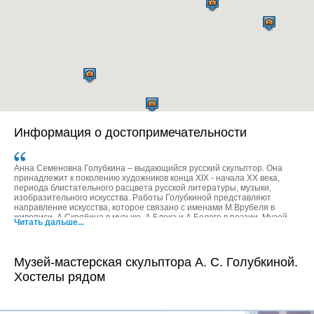
Информация о достопримечательности
Анна Семеновна Голубкина – выдающийся русский скульптор. Она
принадлежит к поколению художников конца XIX - начала XX века,
периода блистательного расцвета русской литературы, музыки,
изобразительного искусства. Работы Голубкиной представляют
направление искусства, которое связано с именами М.Врубеля в
живописи, А.Скрябина в музыке, А.Блока и А.Белого в поэзии. Музей
Читать дальше...
располагается в особняке второй половины XIX века с двухэтажной
пристройкой, где с 1921 по 1927 годы Анна Семеновна снимала
художественные мастерские. Открылся он в мае 1934 года и стал
первым музеем скульптуры в стране. В настоящее время экспозиция
Музей-мастерская скульптора А. С. Голубкиной.
представляет собой самое полное собрание произведений мастера,
Хостелы рядом
переданные семьей Анны Семеновны Голубкиной в дар государству,
согласно ее последней воле. Собрание музея включает в себя более
сотни скульптур в разных материалах, инструменты, технические
приспособления для работы, предметы обихода, фотографии родных.