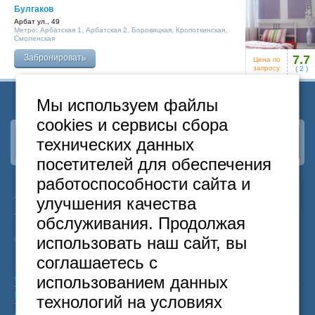
Булгаков
Арбат ул., 49
Метро:
Арбатская 1
,
Арбатская 2
,
Боровицкая
,
Кропоткинская
,
Смоленская
Забронировать
7.7
Цена по
запросу
(
2
)
Мы используем файлы
cookies и сервисы сбора
технических данных
Наша группа
ВКонтакте
посетителей для обеспечения
работоспособности сайта и
24
Москва
+7
495
646-74-40
улучшения качества
часа
Санкт-Петербург
+7
812
418-22-18
обслуживания. Продолжая
Бесплатный
8
800
222-58-32
использовать наш сайт, вы
© 2015 Hostels of Moscow. Все права защищены.
соглашаетесь с
использованием данных
Согласие на обработку персональных данных
Политика конфиденциальности
технологий на условиях
Договор оферты