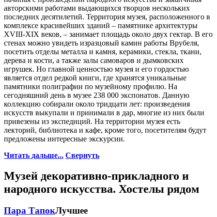
авторскими работами выдающихся творцов нескольких
последних десятилетий. Территория музея, расположенного в
комплексе красивейших зданий – памятнике архитектуры
XVIII-XIX веков, – занимает площадь около двух гектар. В его
стенах можно увидеть изразцовый камин работы Врубеля,
посетить отделы металла и камня, керамики, стекла, ткани,
дерева и кости, а также залы самоваров и дымковских
игрушек. Но главной ценностью музея и его гордостью
является отдел редкой книги, где хранятся уникальные
памятники полиграфии по музейному профилю. На
сегодняшний день в музее 238 000 экспонатов. Данную
коллекцию собирали около тридцати лет: произведения
искусств выкупали и принимали в дар, многие из них были
привезены из экспедиций. На территории музея есть
лекторий, библиотека и кафе, кроме того, посетителям будут
предложены интересные экскурсии.
Читать дальше...
Свернуть
Музей декоративно-прикладного и
народного искусства. Хостелы рядом
Пара Тапок
Лучшее