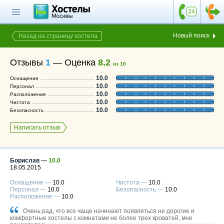
Главная страница
Поиск хостела
Новый поиск
Назад на страницу хостела
Все хостелы
Отзывы
1
—
Оценка
8.2
из 10
Отзывы о
10.0
Оснащение
хостелах
10.0
Персонал
10.0
Расположение
Каталог хостелов
10.0
Чистота
10.0
Безопасность
Как оплатить
Написать отзыв
Контакты
Наши группы
в социальных сетях
Борислав —
10.0
18.05.2015
Оснащение —
10.0
Чистота —
10.0
Персонал —
10.0
Безопасность —
10.0
Расположение —
10.0
Бесплатный по России
8 (800) 222-58-32
Очень рад, что все чаще начинают появляться не дорогие и
комфортные хостелы с комнатами не более трех кроватей, мне