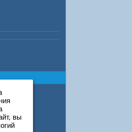
а
ния
а
йт, вы
логий