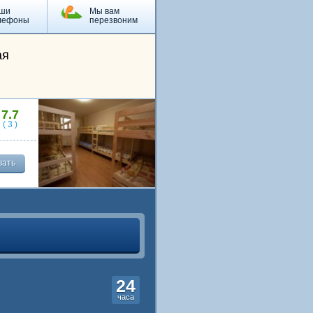
ши
Мы вам
лефоны
перезвоним
ая
7.7
(
3
)
вать
24
часа