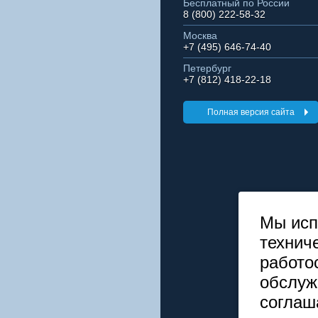
Бесплатный по России
8 (800) 222-58-32
Москва
+7 (495) 646-74-40
Петербург
+7 (812) 418-22-18
Полная версия сайта
Мы исп
технич
работо
обслуж
соглаш