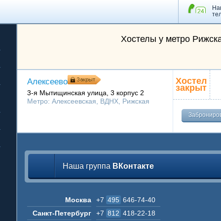
На
те
Хостелы у метро Рижск
Хостел
Алексеево
закрыт
3-я Мытищинская улица, 3 корпус 2
Метро:
Алексеевская
,
ВДНХ
,
Рижская
Заброниро
Наша группа
ВКонтакте
Москва
+7
495
646-74-40
Санкт-Петербург
+7
812
418-22-18