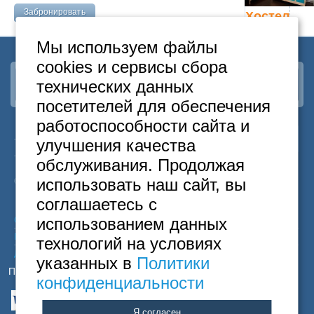
Москва
+7 (495) 646-74-40
Забронировать
Хостел
закрыт
Петербург
Мы используем файлы
+7 (812) 418-22-18
cookies и сервисы сбора
Полная версия сайта
технических данных
Наша группа
ВКонтакте
посетителей для обеспечения
работоспособности сайта и
24
Москва
+7
495
646-74-40
улучшения качества
часа
Санкт-Петербург
+7
812
418-22-18
обслуживания. Продолжая
Бесплатный
8
800
222-58-32
использовать наш сайт, вы
© 2015 Hostels of Moscow. Все права защищены.
соглашаетесь с
использованием данных
Согласие на обработку персональных данных
Политика конфиденциальности
технологий на условиях
Договор оферты
указанных в
Политики
Принимаем к оплате
конфиденциальности
Я согласен