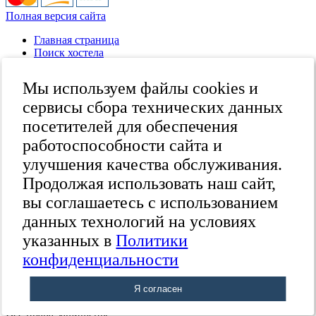
Полная версия сайта
Главная страница
Поиск хостела
Все хостелы
Отзывы о хостелах
Мы используем файлы cookies и
Каталог хостелов
Как оплатить
сервисы сбора технических данных
Контакты
посетителей для обеспечения
Наши группы
работоспособности сайта и
в социальных сетях
улучшения качества обслуживания.
Продолжая использовать наш сайт,
вы соглашаетесь с использованием
Бесплатный по России
8 (800) 222-58-32
данных технологий на условиях
Москва
указанных в
Политики
+7 (495) 646-74-40
Петербург
24
конфиденциальности
+7 (812) 418-22-18
Полная версия сайта
Я согласен
© 2015 Hostels of Moscow.
Все права защищены.