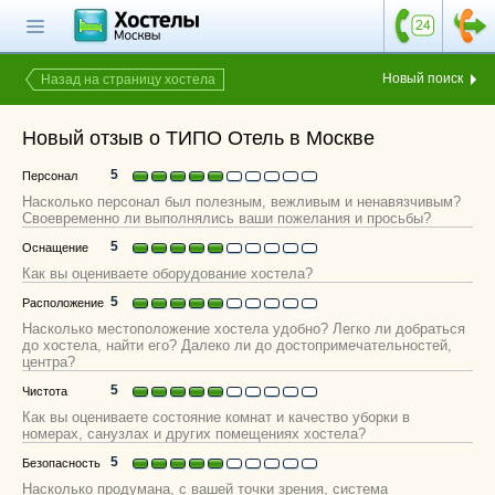
Главная страница
Поиск хостела
Новый поиск
Назад на страницу хостела
Все хостелы
Новый отзыв о ТИПО Отель в Москве
Отзывы о
хостелах
5
Персонал
Насколько персонал был полезным, вежливым и ненавязчивым?
Каталог хостелов
Своевременно ли выполнялись ваши пожелания и просьбы?
5
Оснащение
Как оплатить
Как вы оцениваете оборудование хостела?
Контакты
5
Расположение
Насколько местоположение хостела удобно? Легко ли добраться
Наши группы
до хостела, найти его? Далеко ли до достопримечательностей,
в социальных сетях
центра?
5
Чистота
Как вы оцениваете состояние комнат и качество уборки в
номерах, санузлах и других помещениях хостела?
Бесплатный по России
5
8 (800) 222-58-32
Безопасность
Насколько продумана, с вашей точки зрения, система