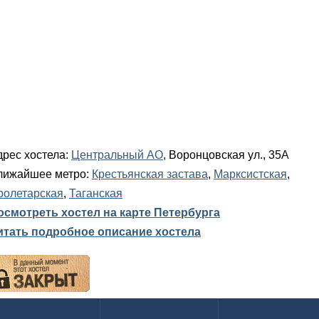
дрес хостела:
Центральный АО
, Воронцовская ул., 35А
лижайшее метро:
Крестьянская застава
,
Марксистская
,
ролетарская
,
Таганская
осмотреть хостел на карте Петербурга
итать подробное описание хостела