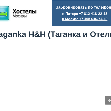
Забронировать по телефо
в Питере +7
812
418-22-18
в Москве +7
495
646-74-40
aganka H&H (Таганка и Отел