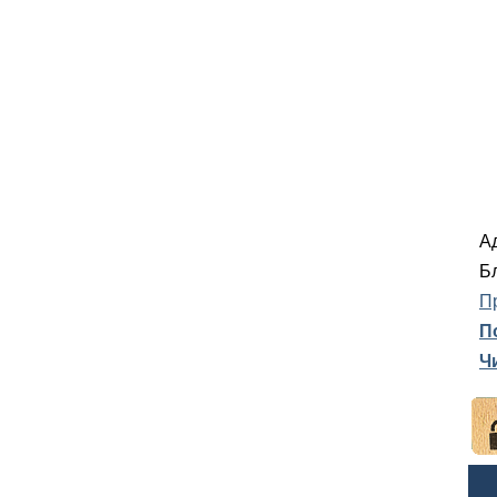
А
Б
П
П
Ч