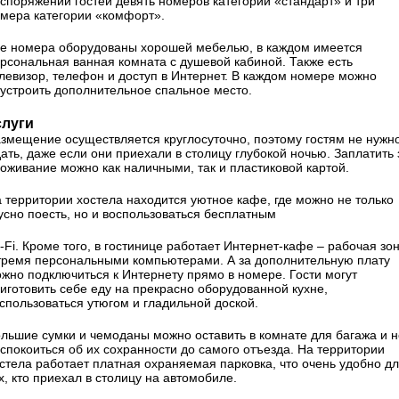
споряжении гостей девять номеров категории «стандарт» и три
мера категории «комфорт».
е номера оборудованы хорошей мебелью, в каждом имеется
рсональная ванная комната с душевой кабиной. Также есть
левизор, телефон и доступ в Интернет. В каждом номере можно
устроить дополнительное спальное место.
слуги
змещение осуществляется круглосуточно, поэтому гостям не нужн
ать, даже если они приехали в столицу глубокой ночью. Заплатить 
оживание можно как наличными, так и пластиковой картой.
 территории хостела находится уютное кафе, где можно не только
усно поесть, но и воспользоваться бесплатным
-Fi. Кроме того, в гостинице работает Интернет-кафе – рабочая зо
тремя персональными компьютерами. А за дополнительную плату
жно подключиться к Интернету прямо в номере. Гости могут
иготовить себе еду на прекрасно оборудованной кухне,
спользоваться утюгом и гладильной доской.
льшие сумки и чемоданы можно оставить в комнате для багажа и н
спокоиться об их сохранности до самого отъезда. На территории
стела работает платная охраняемая парковка, что очень удобно д
х, кто приехал в столицу на автомобиле.