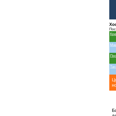
Хос
Пос
Кре
Мар
Пр
Таг
Ц
н
Б
д