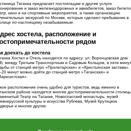
стиница Таганка предлагает постояльцам и другие услуги:
онирование и заказ железнодорожных и авиабилетов, заказ билето
атр, кино и на спортивные мероприятия, а также организацию
лекательных экскурсий по Москве, которые сделают пребывание в
олице по-настоящему незабываемым.
дрес хостела, расположение и
остопримечательности рядом
ак доехать до хостела
ганка Хостел и Отель находится по адресу: ул. Воронцовская дом
Б, между Третьим Транспортным и Садовым Кольцом, в пяти мину
дьбы от станций метро «Пролетарская» и «Крестьянская застава».
-20 минут можно дойти до станций метро «Таганская» и
арксистская».
кое расположение очень удобно для туристов, ведь именно в
ганском районе находятся многие достопримечательности столицы
аменитый Театр на Таганке, Новоспасский монастырь, музей
евнерусской культуры и искусства Рублева, Музей Крутицкoе
двoрье и многие другие.