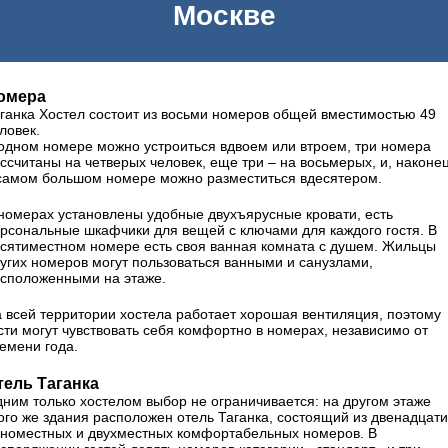
Москве
омера
ганка Хостел состоит из восьми номеров общей вместимостью 49
ловек.
одном номере можно устроиться вдвоем или втроем, три номера
ссчитаны на четверых человек, еще три – на восьмерых, и, наконец
самом большом номере можно разместиться вдесятером.
номерах установлены удобные двухъярусные кровати, есть
рсональные шкафчики для вещей с ключами для каждого гостя. В
сятиместном номере есть своя ванная комната с душем. Жильцы
угих номеров могут пользоваться ванными и санузлами,
сположенными на этаже.
 всей территории хостела работает хорошая вентиляция, поэтому
сти могут чувствовать себя комфортно в номерах, независимо от
емени года.
тель Таганка
ним только хостелом выбор не ограничивается: на другом этаже
ого же здания расположен отель Таганка, состоящий из двенадцати
номестных и двухместных комфортабельных номеров. В