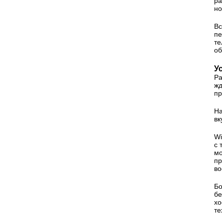
ра
но
Вс
пе
те
об
У
Ра
жд
пр
На
вк
Wi
с 
мо
пр
во
Бо
бе
хо
те