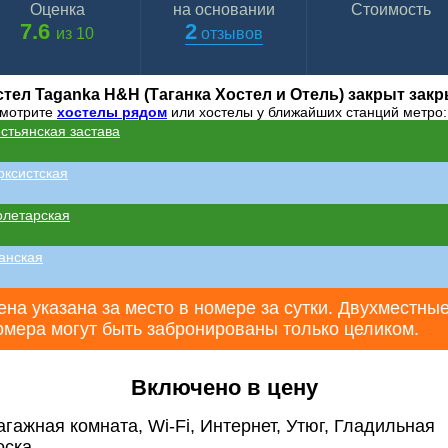
Оценка
на основании
Стоимость
7.6
2
из 10
отзывов
тел Taganka H&H (Таганка Хостел и Отель) закрыт зак
мотрите
хостелы рядом
или хостелы у ближайших станций метро:
стьянская застава
ксистская
олетарская
анская
ена указана за место в номере за сутки. Двухместны
омера могут быть забронированы только целиком.
Включено в цену
агажная комната, Wi-Fi, Интернет, Утюг, Гладильная
оска