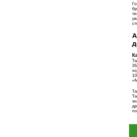
Го
бр
те
ув
ст
А
д
К
Та
35
хо
10
«М
Та
Та
зн
др
пo