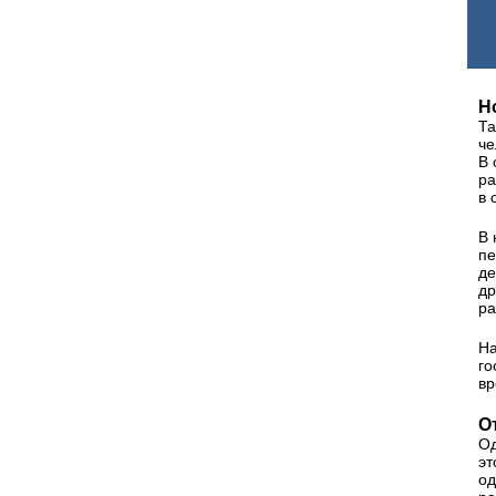
Н
Та
че
В 
ра
в 
В 
пе
де
др
ра
На
го
вр
О
Од
эт
од