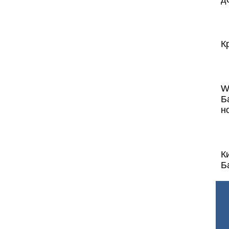
К
W
Б
н
К
Б