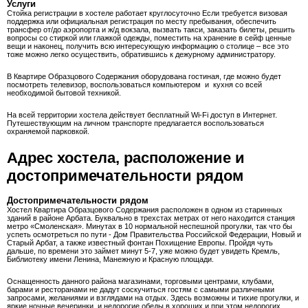
Услуги
Стойка регистрации в хостеле работает круглосуточно Если требуется визовая
поддержка или официальная регистрация по месту пребывания, обеспечить
трансфер от/до аэропорта и ж/д вокзала, вызвать такси, заказать билеты, решить
вопросы со стиркой или глажкой одежды, поместить на хранение в сейф ценные
вещи и наконец, получить всю интересующую информацию о столице – все это
тоже можно легко осуществить, обратившись к дежурному администратору.
В Квартире Образцового Содержания оборудована гостиная, где можно будет
посмотреть телевизор, воспользоваться компьютером и кухня со всей
необходимой бытовой техникой.
На всей территории хостела действует бесплатный Wi-Fi доступ в Интернет.
Путешествующим на личном транспорте предлагается воспользоваться
охраняемой парковкой.
Адрес хостела, расположение и
достопримечательности рядом
Достопримечательности рядом
Хостел Квартира Образцового Содержания расположен в одном из старинных
зданий в районе Арбата. Буквально в трехстах метрах от него находится станция
метро «Смоленская». Минутах в 10 нормальной неспешной прогулки, так что бы
успеть осмотреться по пути - Дом Правительства Российской Федерации, Новый и
Старый Арбат, а также известный фонтан Похищение Европы. Пройдя чуть
дальше, по времени это займет минут 5-7, уже можно будет увидеть Кремль,
Библиотеку имени Ленина, Манежную и Красную площади.
Оснащенность данного района магазинами, торговыми центрами, клубами,
барами и ресторанами не дадут соскучиться гостям с самыми различными
запросами, желаниями и взглядами на отдых. Здесь возможны и тихие прогулки, и
яркие ночные вечеринки, и недорогие обеды в хороших и при этом недорогих