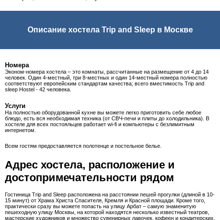
Описание хостела Trip and Sleep в Москве
Номера
Эконом-номера хостела – это комнаты, рассчитанные на размещение от 4 до 14
человек. Один 4-местный, три 8-местных и один 14-местный номера полностью
соответствуют европейским стандартам качества; всего вместимость Trip and
sleep Hostel - 42 человека.
Услуги
На полностью оборудованной кухне вы можете легко приготовить себе любое
блюдо, есть вся необходимая техника (от СВЧ-печи и плиты до холодильника). В
хостеле для всех постояльцев работает wi-fi и компьютеры с безлимитным
интернетом.
Всем гостям предоставляется полотенце и постельное белье.
Адрес хостела, расположение и
достопримечательности рядом
Гостиница Trip and Sleep расположена на расстоянии пешей прогулки (длиной в 10-
15 минут) от Храма Христа Спасителя, Кремля и Красной площади. Кроме того,
практически сразу вы можете попасть на улицу Арбат – самую знаменитую
пешеходную улицу Москвы, на которой находятся несколько известный театров,
мастерские художников и множество сувенирных лавочек, кофеен и кондитерских.