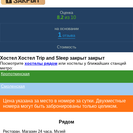
Оценка
8.2
из 10
на основании
1
отзыва
Стоимость
Хостел Хостел Trip and Sleep закрыт закрыт
Посмотрите
хостелы рядом
или хостелы у ближайших станций
метро:
Кропоткинская
Смоленская
Цена указана за место в номере за сутки. Двухместные
номера могут быть забронированы только целиком.
Рядом
Ресторан, Магазин 24 часа, Музей