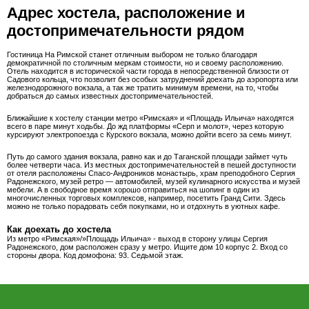
Адрес хостела, расположение и
достопримечательности рядом
Гостиница На Римской станет отличным выбором не только благодаря
демократичной по столичным меркам стоимости, но и своему расположению.
Отель находится в исторической части города в непосредственной близости от
Садового кольца, что позволит без особых затруднений доехать до аэропорта или
железнодорожного вокзала, а так же тратить минимум времени, на то, чтобы
добраться до самых известных достопримечательностей.
Ближайшие к хостелу станции метро «Римская» и «Площадь Ильича» находятся
всего в паре минут ходьбы. До жд платформы «Серп и молот», через которую
курсируют электропоезда с Курского вокзала, можно дойти всего за семь минут.
Путь до самого здания вокзала, равно как и до Таганской площади займет чуть
более четверти часа. Из местных достопримечательностей в пешей доступности
от отеля расположены Спасо-Андроников монастырь, храм преподобного Сергия
Радонежского, музей ретро — автомобилей, музей кулинарного искусства и музей
мебели. А в свободное время хорошо отправиться на шопинг в один из
многочисленных торговых комплексов, например, посетить Гранд Сити. Здесь
можно не только порадовать себя покупками, но и отдохнуть в уютных кафе.
Как доехать до хостела
Из метро «Римская»/»Площадь Ильича» - выход в сторону улицы Сергия
Радонежского, дом расположен сразу у метро. Ищите дом 10 корпус 2. Вход со
стороны двора. Код домофона: 93. Седьмой этаж.