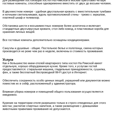
Для размещения постояльцев хостел На Римской в Москве приготовил четыре
гостевые комнаты, способные одновременно вместить от двух до восьми человек.
В двухместном номере - удобная двуспальная кровать с вместительным тумбами
и ночными светильниками, вдоль противоположной стены - трюмо с зеркалом,
платяной шкаф и телевизор.
Обстановка шести и восьмиместных номеров более аскетична и включает
стандартные двухъярусные кровати, стол либо комод, и пластиковые короба для
хранения личных вещей.
Все гостевые комнаты дополнительно оснащены кондиционерами.
Санузлы и душевые - общие. Постельное белье и полотенца, смена которых
производится не реже чем раз в неделю, включены в стоимость проживания.
Услуги
Как и большинство мини-отелей квартирного типа хостел На Римской имеет
отдельную, хорошо оборудованную кухню. Кроме того, к услугам гостей
предоставляются: стиральная машина, гладильные принадлежности, сушилка,
фен, а также бесплатный беспроводной Wi-Fi доступ в Интернет.
Обеспечить сохранность особо ценных вещей, украшений или документов можно
поместив их в сейф, расположенный у администратора.
Влажная уборка номеров и помещений общего пользования осуществляется
ежедневно.
Курение на территории отеля разрешено только в строго отведенных для этого
местах; распитие спиртных напитков, а также размещение с домашними
животными правилами проживания не допускаются.