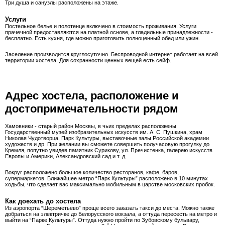
Три душа и санузлы расположены на этаже.
Услуги
Постельное белье и полотенце включено в стоимость проживания. Услуги
прачечной предоставляются на платной основе, а гладильные принадлежности -
бесплатно. Есть кухня, где можно приготовить полноценный обед или ужин.
Заселение производится круглосуточно. Беспроводной интернет работает на всей
территории хостела. Для сохранности ценных вещей есть сейф.
Адрес хостела, расположение и
достопримечательности рядом
Хамовники - старый район Москвы, в чьих пределах расположены
Государственный музей изобразительных искусств им. А. С. Пушкина, храм
Николая Чудотворца, Парк Культуры, выставочные залы Российской академии
художеств и др. При желании вы сможете совершить получасовую прогулку до
Кремля, попутно увидев памятник Сурикову, ул. Пречистенка, галерею искусств
Европы и Америки, Александровский сад и т. д.
Вокруг расположено большое количество ресторанов, кафе, баров,
супермаркетов. Ближайшее метро “Парк Культуры” расположено в 10 минутах
ходьбы, что сделает вас максимально мобильным в царстве московских пробок.
Как доехать до хостела
Из аэропорта “Шереметьево” проще всего заказать такси до места. Можно также
добраться на электричке до Белорусского вокзала, а оттуда пересесть на метро и
выйти на “Парке Культуры”. Оттуда нужно пройти по Зубовскому бульвару,