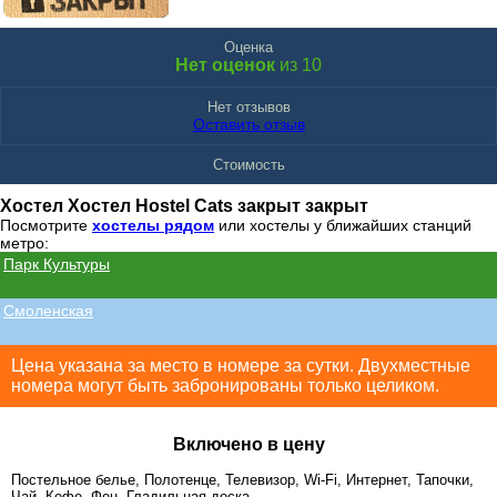
Оценка
Нет оценок
из 10
Нет отзывов
Оставить отзыв
Стоимость
Хостел Хостел Hostel Cats закрыт закрыт
Посмотрите
хостелы рядом
или хостелы у ближайших станций
метро:
Парк Культуры
Смоленская
Цена указана за место в номере за сутки. Двухместные
номера могут быть забронированы только целиком.
Включено в цену
Постельное белье, Полотенце, Телевизор, Wi-Fi, Интернет, Тапочки,
Чай, Кофе, Фен, Гладильная доска