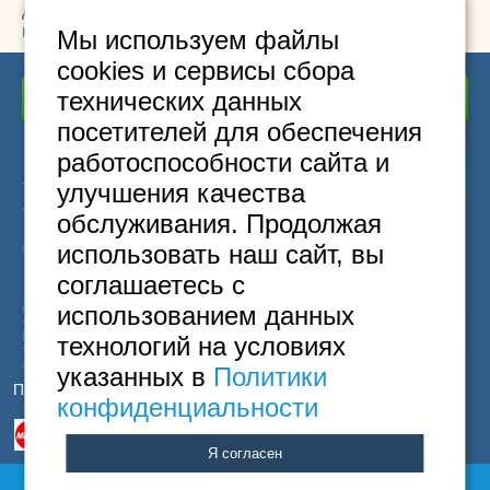
данных в соответствии с
Политикой
конфиденциальности
Мы используем файлы
cookies и сервисы сбора
технических данных
Отправить отзыв
посетителей для обеспечения
работоспособности сайта и
24
Москва
+7
495
646-74-40
улучшения качества
часа
Санкт-Петербург
+7
812
418-22-18
обслуживания. Продолжая
Бесплатный
8
800
222-58-32
использовать наш сайт, вы
© 2015 Hostels of Moscow. Все права защищены.
соглашаетесь с
использованием данных
Согласие на обработку персональных данных
Политика конфиденциальности
технологий на условиях
Договор оферты
указанных в
Политики
Принимаем к оплате
конфиденциальности
Я согласен
Полная версия сайта