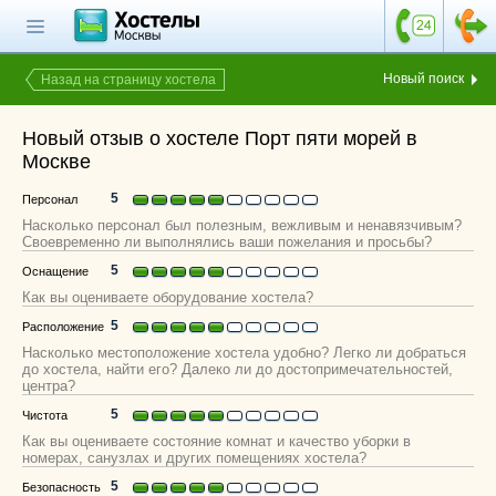
Главная страница
Поиск хостела
Новый поиск
Назад на страницу хостела
Все хостелы
Новый отзыв о хостеле Порт пяти морей в
Отзывы о
Москве
хостелах
5
Персонал
Каталог хостелов
Насколько персонал был полезным, вежливым и ненавязчивым?
Своевременно ли выполнялись ваши пожелания и просьбы?
Как оплатить
5
Оснащение
Контакты
Как вы оцениваете оборудование хостела?
5
Расположение
Наши группы
Насколько местоположение хостела удобно? Легко ли добраться
в социальных сетях
до хостела, найти его? Далеко ли до достопримечательностей,
центра?
5
Чистота
Как вы оцениваете состояние комнат и качество уборки в
Бесплатный по России
номерах, санузлах и других помещениях хостела?
8 (800) 222-58-32
5
Безопасность