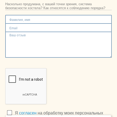
Москва
Насколько продумана, с вашей точки зрения, система
+7 (495) 646-74-40
безопасности хостела? Как относятся к соблюдению порядка?
Петербург
+7 (812) 418-22-18
Полная версия сайта
Я
согласен
на обработку моих персональных