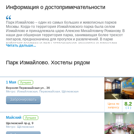
Информация о достопримечательности
Парк Измайлово – один из самых больших и живописных парков
Москвы. Когда-то территория Измайловского парка была селом
Измайлово и принадлежала царю Алексею Михайловичу Романову. В
наши дни обширная территория парка, занимающая более трехсот
гектаров, предназначена для прогулок и развлечений. В парке
работают различные виды аттракционов, концертные площадки,
Читать дальше...
имеется детский познавательно-игровой центр, торговые точки,
уютные кафе, оборудованы спортивная и детская площадки, открыты
пункты проката инвентаря, построены 5-D и 7-D кинотеатры.
Полюбоваться красотами природы отдаленных уголков парка можно
Парк Измайлово. Хостелы рядом
во время верховой прогулки на лошадях или прокатившись на
курсирующих по парку прогулочных паровозиках. Неоспоримым
преимуществом парка является огромная лесопарковая зона, гуляя по
которой можно забыть, что находишься в центре мегаполиса. Для
автомобилей посетителей парка предусмотрена парковка.
1 Мая
Лучшее
Верхняя Первомайская ул., 36
Метро:
Измайловская
,
Первомайская
,
Щёлковская
Забронировать
8.2
Цена по
запросу
(
1
)
Майский
Лучшее
Щелковский пр-д, 9
Метро:
Щёлковская