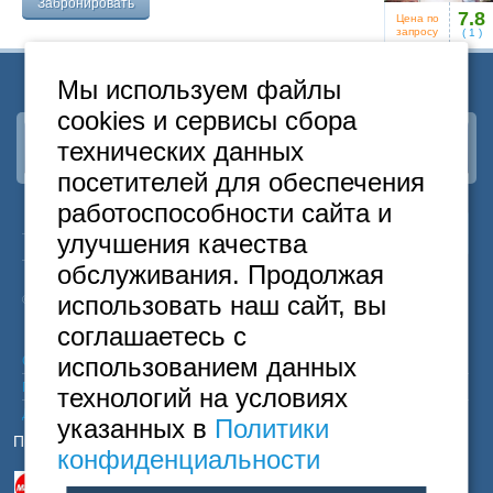
Забронировать
7.8
Цена по
запросу
(
1
)
Мы используем файлы
cookies и сервисы сбора
технических данных
Наша группа
ВКонтакте
посетителей для обеспечения
работоспособности сайта и
24
Москва
+7
495
646-74-40
улучшения качества
часа
Санкт-Петербург
+7
812
418-22-18
обслуживания. Продолжая
Бесплатный
8
800
222-58-32
использовать наш сайт, вы
© 2015 Hostels of Moscow. Все права защищены.
соглашаетесь с
использованием данных
Согласие на обработку персональных данных
Политика конфиденциальности
технологий на условиях
Договор оферты
указанных в
Политики
Принимаем к оплате
конфиденциальности