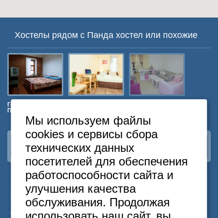
Хостелы рядом с Панда хостел или похожие
Гостиный двор на
На Пятницкой
Арт Хаус на
Заходи н
Полянке
Полянке
Павелецк
Мы используем файлы
cookies и сервисы сбора
технических данных
Наша группа
ВКонтакте
посетителей для обеспечения
работоспособности сайта и
24
Москва
+7
495
646-74-40
улучшения качества
часа
Санкт-Петербург
+7
812
418-22-18
обслуживания. Продолжая
Бесплатный
8
800
222-58-32
использовать наш сайт, вы
© 2015 Hostels of Moscow. Все права защищены.