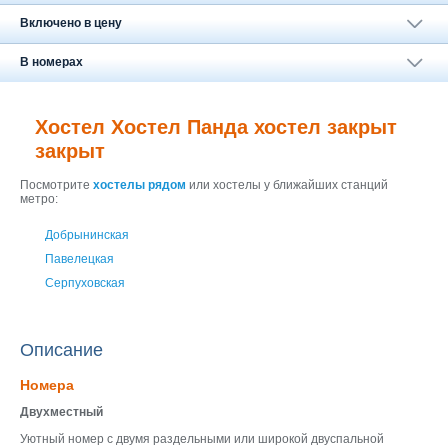
Москва
+7 (495) 646-74-40
Включено в цену
Петербург
В номерах
+7 (812) 418-22-18
Полная версия сайта
Хостел Хостел Панда хостел закрыт
закрыт
Посмотрите
хостелы рядом
или хостелы у ближайших станций
метро:
Добрынинская
Павелецкая
Серпуховская
Описание
Номера
Двухместный
Уютный номер с двумя раздельными или широкой двуспальной