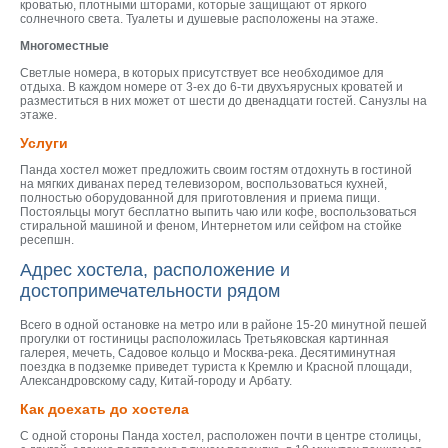
кроватью, плотными шторами, которые защищают от яркого
солнечного света. Туалеты и душевые расположены на этаже.
Многоместные
Светлые номера, в которых присутствует все необходимое для
отдыха. В каждом номере от 3-ех до 6-ти двухъярусных кроватей и
разместиться в них может от шести до двенадцати гостей. Санузлы на
этаже.
Услуги
Панда хостел может предложить своим гостям отдохнуть в гостиной
на мягких диванах перед телевизором, воспользоваться кухней,
полностью оборудованной для приготовления и приема пищи.
Постояльцы могут бесплатно выпить чаю или кофе, воспользоваться
стиральной машиной и феном, Интернетом или сейфом на стойке
ресепшн.
Адрес хостела, расположение и
достопримечательности рядом
Всего в одной остановке на метро или в районе 15-20 минутной пешей
прогулки от гостиницы расположилась Третьяковская картинная
галерея, мечеть, Садовое кольцо и Москва-река. Десятиминутная
поездка в подземке приведет туриста к Кремлю и Красной площади,
Александровскому саду, Китай-городу и Арбату.
Как доехать до хостела
С одной стороны Панда хостел, расположен почти в центре столицы,