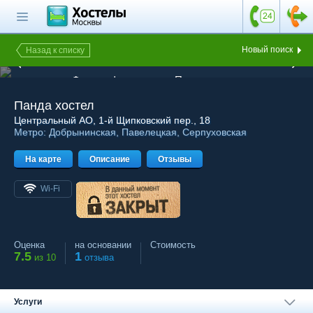
Главная страница
Поиск хостела
Новый поиск
Назад к списку
1 из 11
Все хостелы
Фотография хостела Панда хостел
Отзывы о
Панда хостел
хостелах
Центральный АО
, 1-й Щипковский пер., 18
Метро:
Добрынинская
,
Павелецкая
,
Серпуховская
Каталог хостелов
На карте
Как оплатить
Описание
Отзывы
Контакты
Wi-Fi
Наши группы
в социальных сетях
Оценка
на основании
Стоимость
7.5
1
из 10
отзыва
Бесплатный по России
8 (800) 222-58-32
Услуги