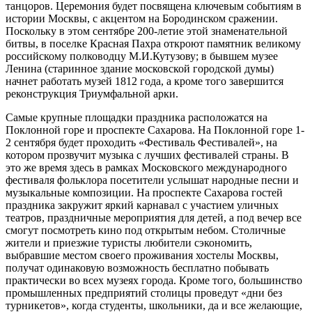
танцоров. Церемония будет посвящена ключевым событиям в
истории Москвы, с акцентом на Бородинском сражении.
Поскольку в этом сентябре 200-летие этой знаменательной
битвы, в поселке Красная Пахра откроют памятник великому
российскому полководцу М.И.Кутузову; в бывшем музее
Ленина (старинное здание московской городской думы)
начнет работать музей 1812 года, а кроме того завершится
реконструкция Триумфальной арки.
Самые крупные площадки праздника расположатся на
Поклонной горе и проспекте Сахарова. На Поклонной горе 1-
2 сентября будет проходить «Фестиваль Фестивалей», на
котором прозвучит музыка с лучших фестивалей страны. В
это же время здесь в рамках Московского международного
фестиваля фольклора посетители услышат народные песни и
музыкальные композиции. На проспекте Сахарова гостей
праздника закружит яркий карнавал с участием уличных
театров, праздничные мероприятия для детей, а под вечер все
смогут посмотреть кино под открытым небом. Столичные
жители и приезжие туристы любители сэкономить,
выбравшие местом своего проживания хостелы Москвы,
получат одинаковую возможность бесплатно побывать
практически во всех музеях города. Кроме того, большинство
промышленных предприятий столицы проведут «дни без
турникетов», когда студенты, школьники, да и все желающие,