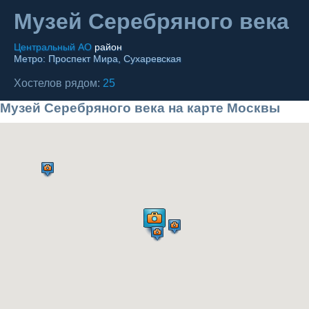
Москва
+7 (495) 646-74-40
Музей Серебряного века
Петербург
+7 (812) 418-22-18
Центральный АО
район
Метро:
Проспект Мира
,
Сухаревская
Полная версия сайта
Хостелов рядом:
25
Музей Серебряного века на карте Москвы