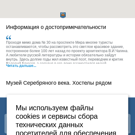
Информация о достопримечательности
Проходя мимо дома № 30 на проспекте Мира многие туристы
останавливаются, чтобы рассмотреть это светлое красивое здание,
построенное более 100 лет назад по проекту архитектора В.И.Чагина.
А любители русской литературы и истории обязательно зайдут
внутрь. Здесь долгие годы жил известный поэт, переводчик и критик
Валерий Брюсов, а сегодня в его доме разместился музей
Читать дальше...
«Серебряного века». На первом этаже в восстановленных по
фотографиям старинных интерьерах мемориального кабинета
писателя можно увидеть его рукописи и черновики, библиотеку и
картины, подаренные поэту художниками начала ХХ века. Второй этаж
Музей Серебряного века. Хостелы рядом
представляет экспозицию писателей и поэтов серебряного века -
современников Брюсова. Художественное оформление экспозиции, в
которой представлены сборники и альманахи тех лет, прижизненные
издания книг с автографами авторов, позволяют почувствовать
колорит ушедшей эпохи.
Мы используем файлы
В музее проводятся экскурсии по различным направлениям
литературы начала прошлого века (акмеизм, футуризм, символизм,
cookies и сервисы сбора
реализм и пр.), а также интерактивные занятия по теме «учителя и
ученики серебряного века». Музей работает все дни, кроме
технических данных
Наша группа
ВКонтакте
понедельника, с 11.00 до 18.00 часов, а по четвергам и пятницам в
вечернее время с 14.00 до 21.00 часа. Последний день месяца –
посетителей для обеспечения