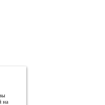
вы
й на