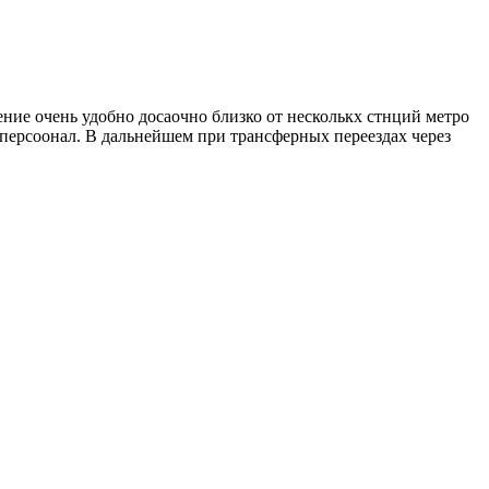
жение очень удобно досаочно близко от несколькх стнций метро
персоонал. В дальнейшем при трансферных переездах через