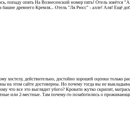
юсь, попаду опять На Вознесенский номер пять! Отель зовётся "
На башне древнего Кремля... Отель "Ля Рюсс" - алле! Аля! Ещё д
ому хостелу, действительно, достойно хорошей оценки только р
ы на этом сайте достоверны. Но почему тогда вы не выкладывае
тому что все это выглядит убого? Кровати жутко скрипят, матра
естные или 2-местные. Там почему-то позаботились о проживающ