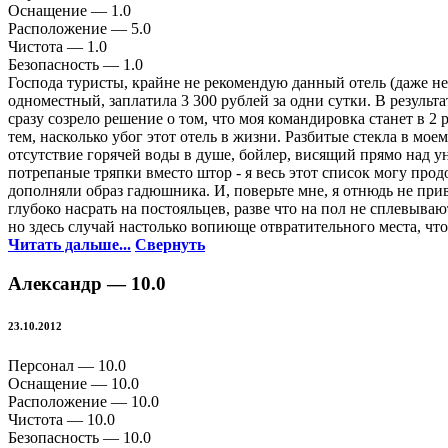
Оснащение —
1.0
Расположение —
5.0
Чистота —
1.0
Безопасность —
1.0
Господа туристы, крайне не рекомендую данный отель (даже не п
одноместный, заплатила 3 300 рублей за одни сутки. В результа
сразу созрело решение о том, что моя командировка станет в 2 
тем, насколько убог этот отель в жизни. Разбитые стекла в мо
отсутствие горячей воды в душе, бойлер, висящий прямо над у
потрепаные тряпки вместо штор - я весь этот список могу про
дополняли образ гадюшника. И, поверьте мне, я отнюдь не при
глубоко насрать на постояльцев, разве что на пол не сплевыва
но здесь случай настолько вопиюще отвратительного места, что
Читать дальше...
Свернуть
Александр —
10.0
23.10.2012
Персонал —
10.0
Оснащение —
10.0
Расположение —
10.0
Чистота —
10.0
Безопасность —
10.0