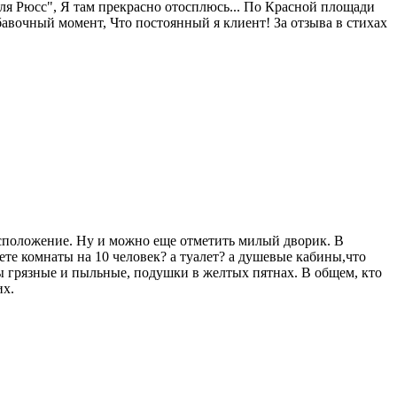
Аля Рюсс", Я там прекрасно отосплюсь... По Красной площади
обавочный момент, Что постоянный я клиент! За отзыва в стихах
асположение. Ну и можно еще отметить милый дворик. В
те комнаты на 10 человек? а туалет? а душевые кабины,что
сы грязные и пыльные, подушки в желтых пятнах. В общем, кто
их.