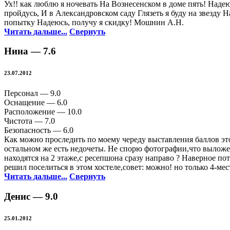
Ух!! как люблю я ночевать На Вознесенском в доме пять! Наде
пройдусь, И в Александровском саду Глязеть я буду на звезду 
попытку Надеюсь, получу я скидку! Мошнин А.Н.
Читать дальше...
Свернуть
Нина —
7.6
23.07.2012
Персонал —
9.0
Оснащение —
6.0
Расположение —
10.0
Чистота —
7.0
Безопасность —
6.0
Как можно проследить по моему череду выставления баллов эт
остальном же есть недочеты. Не спорю фотографии,что выложен
находятся на 2 этаже,с ресепшона сразу направо ? Наверное по
решил поселиться в этом хостеле,совет: можно! но только 4-м
Читать дальше...
Свернуть
Денис —
9.0
25.01.2012