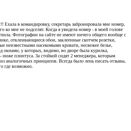
!!! Ехала в командировку, секретарь забронировала мне номер,
о ко мне не подселят. Когда я увидела номер - в моей голове
ступила. Фотографии на сайте не имеют ничего общего вообще с
нике, отклеивающиеся обои, заклеенные скотчем розетки,
ные неизвестными насекомыми кровати, несвежее белье,
д окнами, у которых, видимо, во дворе была курилка,
- ниже плинтуса. За стойкой сидят 2 менеджера, которым
я из аналогичных принципов. Всегда было лень писать отзывы,
го где возможно.