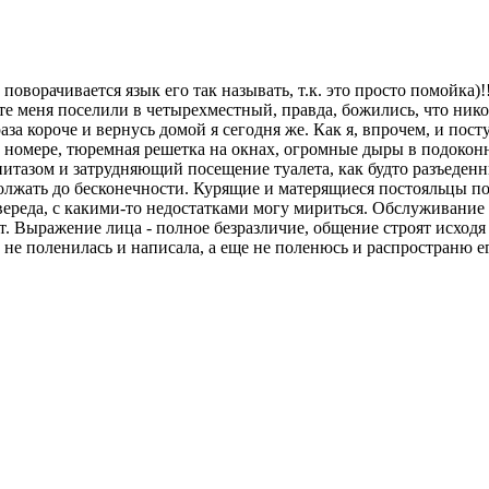
оворачивается язык его так называть, т.к. это просто помойка)!
те меня поселили в четырехместный, правда, божились, что никог
раза короче и вернусь домой я сегодня же. Как я, впрочем, и по
ем номере, тюремная решетка на окнах, огромные дыры в подокон
нитазом и затрудняющий посещение туалета, как будто разъеден
должать до бесконечности. Курящие и матерящиеся постояльцы по
вереда, с какими-то недостатками могу мириться. Обслуживание 
ют. Выражение лица - полное безразличие, общение строят исход
 не поленилась и написала, а еще не поленюсь и распространю е