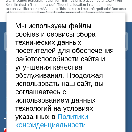
Москва
warmhearted personal… Attention: this hostel is placed not far away from
Kremlin (just a 5 minutes afoot). Though a location in centre it`s not
+7 (495) 646-74-40
expensive like a others! And all of this makes a time unforgettable! Because
of I recommend to all my friends, who gonna visit Moscow this hostel.
Петербург
+7 (812) 418-22-18
Мы используем файлы
cookies и сервисы сбора
Полная версия сайта
технических данных
Наша группа
ВКонтакте
посетителей для обеспечения
работоспособности сайта и
24
Москва
+7
495
646-74-40
улучшения качества
часа
Санкт-Петербург
+7
812
418-22-18
обслуживания. Продолжая
Бесплатный
8
800
222-58-32
использовать наш сайт, вы
© 2015 Hostels of Moscow. Все права защищены.
соглашаетесь с
использованием данных
Согласие на обработку персональных данных
Политика конфиденциальности
технологий на условиях
Договор оферты
указанных в
Политики
Принимаем к оплате
конфиденциальности