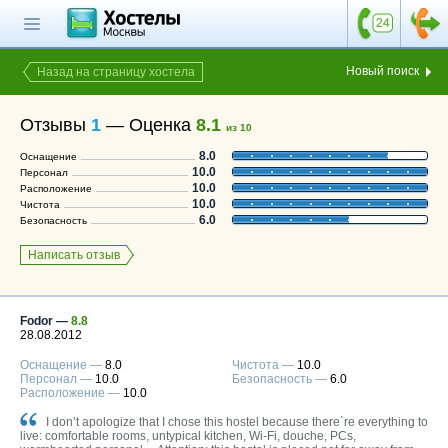
Главная страница
Поиск хостела
Новый поиск
Назад на страницу хостела
Все хостелы
Отзывы
1
—
Оценка
8.1
из 10
Отзывы о
8.0
Оснащение
хостелах
10.0
Персонал
10.0
Расположение
Каталог хостелов
10.0
Чистота
6.0
Безопасность
Как оплатить
Написать отзыв
Контакты
Наши группы
в социальных сетях
Fodor —
8.8
28.08.2012
Оснащение —
8.0
Чистота —
10.0
Персонал —
10.0
Безопасность —
6.0
Расположение —
10.0
Бесплатный по России
8 (800) 222-58-32
I don’t apologize that I chose this hostel because there`re everything to
live: comfortable rooms, untypical kitchen, Wi-Fi, douche, PСs,