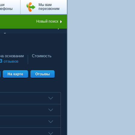
ши
Мы вам
лефоны
перезвоним
Новый поиск
кий
на основании
Стоимость
3
отзывов
На карте
Отзывы