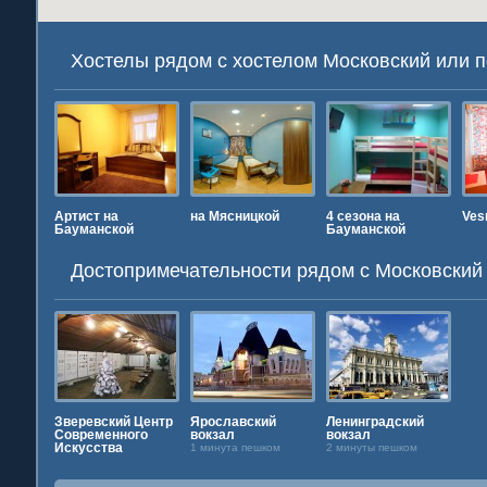
Хостелы рядом с хостелом Московский или 
Артист на
на Мясницкой
4 сезона на
Ves
Бауманской
Бауманской
Достопримечательности рядом c Московский
окзал
Зверевский Центр
Ярославский
Ленинградский
Каз
Современного
вокзал
вокзал
ом
4 ми
Искусства
1 минута пешком
2 минуты пешком