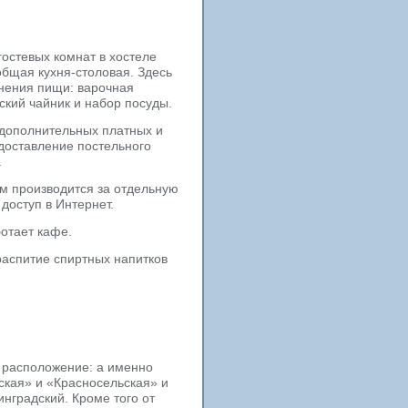
гостевых комнат в хостеле
бщая кухня-столовая. Здесь
нения пищи: варочная
ский чайник и набор посуды.
 дополнительных платных и
едоставление постельного
.
м производится за отдельную
доступ в Интернет.
отает кафе.
аспитие спиртных напитков
 расположение: а именно
ская» и «Красносельская» и
нградский. Кроме того от