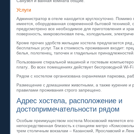
Санузел и ванная комната общие.
Услуги
Администратор в отеле находится круглосуточно. Помимо 
имеется, оборудованная современной бытовой техникой, о
предусмотрено все необходимое для приготовления и хра
поверхность, микроволновая печь, холодильник, электриче
Кроме прочих удобств жильцам хостела предлагается ряд
бесплатных услуг. Так в стоимость проживания входит: пр
белья, полотенец, тапочек и гладильных принадлежностей
Пользование стиральной машиной и гостевым компьютеро
плату.. Во всех помещениях действует беспроводной Wi-Fi 
Рядом с хостелом организована охраняемая парковка, раб
Размещение с домашними животными, а также курение и р
правилами проживания строго запрещено.
Адрес хостела, расположение и
достопримечательности рядом
Особым преимуществом хостела Московский является его
непосредственная близость к станциям метро «Комсомоль
трем столичным вокзалам – Казанский, Ярославский и Лени