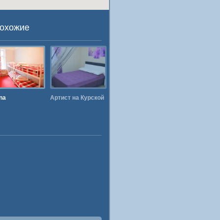
похожие
na
Артист на Курской
МосХостел
Артист на
Бауманской
анский вокзал
Зверевский Центр
Ярославский
Ленинградский
Современного
вокзал
вокзал
нуты пешком
Искусства
1 минута пешком
2 минуты пешком