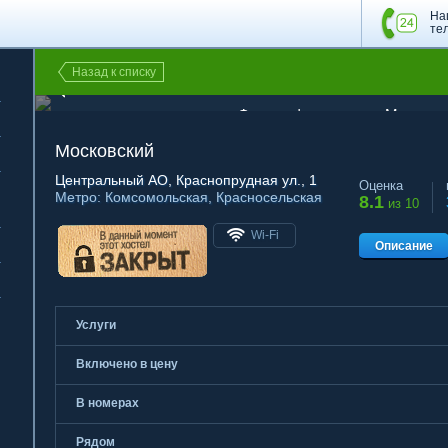
На
те
Назад к списку
1 из 10
Фотография хостела Московс
Московский
Центральный АО
, Краснопрудная ул., 1
Оценка
Метро:
Комсомольская
,
Красносельская
8.1
из 10
Wi-Fi
Описание
Услуги
Включено в цену
В номерах
Рядом