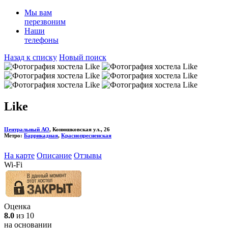
Мы вам
перезвоним
Наши
телефоны
Назад к списку
Новый поиск
Like
Центральный АО
, Конюшковская ул., 26
Метро:
Баррикадная
,
Краснопресненская
На карте
Описание
Отзывы
Wi-Fi
Оценка
8.0
из 10
на основании