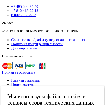
+7
495
646-74-40
+7
812
418-22-18
8
800
222-58-32
24
часа
© 2015 Hostels of Moscow. Все права защищены.
Согласие на обработку персональных данных
Политика конфиденциальности
Договор оферты
Принимаем к оплате
Полная версия сайта
Главная страница
Поиск хостела
Все хостелы
Отзывы о хостелах
Мы используем файлы cookies и
Каталог хостелов
Как оплатить
сервисы сбора технических данных