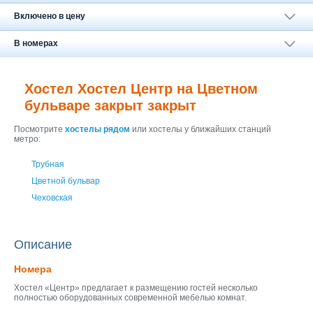
Москва
+7 (495) 646-74-40
Включено в цену
Петербург
В номерах
+7 (812) 418-22-18
Полная версия сайта
Хостел Хостел Центр на Цветном
бульваре закрыт закрыт
Посмотрите
хостелы рядом
или хостелы у ближайших станций
метро:
Трубная
Цветной бульвар
Чеховская
Описание
Номера
Хостел «Центр» предлагает к размещению гостей несколько
полностью оборудованных современной мебелью комнат.