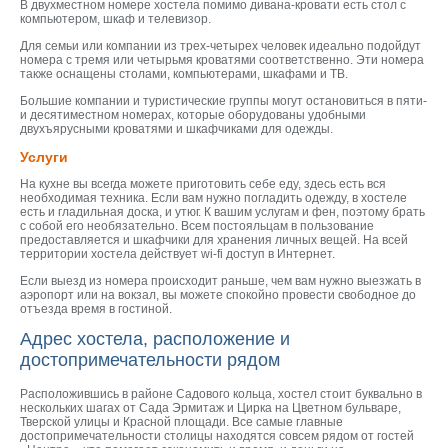
В двухместном номере хостела помимо дивана-кровати есть стол с
компьютером, шкаф и телевизор.
Для семьи или компании из трех-четырех человек идеально подойдут
номера с тремя или четырьмя кроватями соответственно. Эти номера
также оснащены столами, компьютерами, шкафами и ТВ.
Большие компании и туристические группы могут остановиться в пяти-
и десятиместном номерах, которые оборудованы удобными
двухъярусными кроватями и шкафчиками для одежды.
Услуги
На кухне вы всегда можете приготовить себе еду, здесь есть вся
необходимая техника. Если вам нужно погладить одежду, в хостеле
есть и гладильная доска, и утюг. К вашим услугам и фен, поэтому брать
с собой его необязательно. Всем постояльцам в пользование
предоставляется и шкафчики для хранения личных вещей. На всей
территории хостела действует wi-fi доступ в Интернет.
Если выезд из номера происходит раньше, чем вам нужно выезжать в
аэропорт или на вокзал, вы можете спокойно провести свободное до
отъезда время в гостиной.
Адрес хостела, расположение и
достопримечательности рядом
Расположившись в районе Садового кольца, хостел стоит буквально в
нескольких шагах от Сада Эрмитаж и Цирка на Цветном бульваре,
Тверской улицы и Красной площади. Все самые главные
достопримечательности столицы находятся совсем рядом от гостей