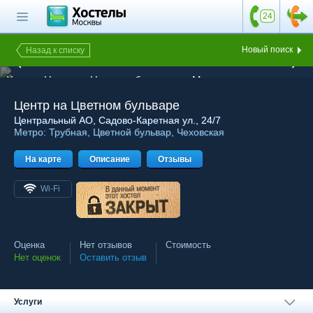
Главная страница
Поиск хостела
Новый поиск
Назад к списку
1 из 3
Все хостелы
Хостел Центр на Цветном бульваре в Москве, десятиместная
комната
Отзывы о
Центр на Цветном бульваре
хостелах
Центральный АО
, Садово-Каретная ул., 24/7
Метро:
Трубная
,
Цветной бульвар
,
Чеховская
Каталог хостелов
На карте
Как оплатить
Описание
Отзывы
Контакты
Wi-Fi
Наши группы
в социальных сетях
Оценка
Нет отзывов
Стоимость
Нет оценок
Оставить отзыв
Бесплатный по России
8 (800) 222-58-32
Услуги