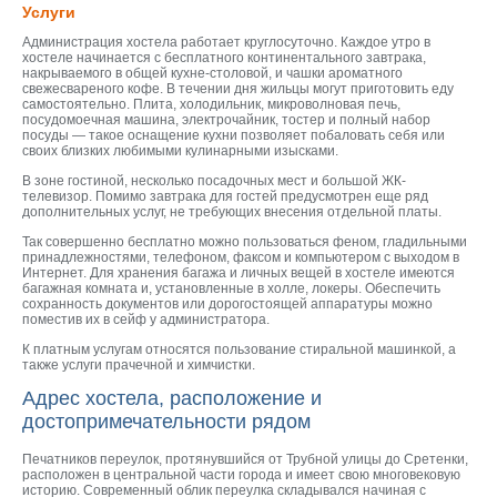
Услуги
Администрация хостела работает круглосуточно. Каждое утро в
хостеле начинается с бесплатного континентального завтрака,
накрываемого в общей кухне-столовой, и чашки ароматного
свежесвареного кофе. В течении дня жильцы могут приготовить еду
самостоятельно. Плита, холодильник, микроволновая печь,
посудомоечная машина, электрочайник, тостер и полный набор
посуды — такое оснащение кухни позволяет побаловать себя или
своих близких любимыми кулинарными изысками.
В зоне гостиной, несколько посадочных мест и большой ЖК-
телевизор. Помимо завтрака для гостей предусмотрен еще ряд
дополнительных услуг, не требующих внесения отдельной платы.
Так совершенно бесплатно можно пользоваться феном, гладильными
принадлежностями, телефоном, факсом и компьютером с выходом в
Интернет. Для хранения багажа и личных вещей в хостеле имеются
багажная комната и, установленные в холле, локеры. Обеспечить
сохранность документов или дорогостоящей аппаратуры можно
поместив их в сейф у администратора.
К платным услугам относятся пользование стиральной машинкой, а
также услуги прачечной и химчистки.
Адрес хостела, расположение и
достопримечательности рядом
Печатников переулок, протянувшийся от Трубной улицы до Сретенки,
расположен в центральной части города и имеет свою многовековую
историю. Современный облик переулка складывался начиная с