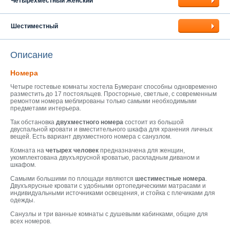
Четырехместный Женский
Шестиместный
Описание
Номера
Четыре гостевые комнаты хостела Бумеранг способны одновременно
разместить до 17 постояльцев. Просторные, светлые, с современным
ремонтом номера меблированы только самыми необходимыми
предметами интерьера.
Так обстановка
двухместного номера
состоит из большой
двуспальной кровати и вместительного шкафа для хранения личных
вещей. Есть вариант двухместного номера с санузлом.
Комната на
четырех человек
предназначена для женщин,
укомплектована двухъярусной кроватью, раскладным диваном и
шкафом.
Самыми большими по площади являются
шестиместные номера
.
Двухъярусные кровати с удобными ортопедическими матрасами и
индивидуальными источниками освещения, и стойка с плечиками для
одежды.
Санузлы и три ванные комнаты с душевыми кабинками, общие для
всех номеров.