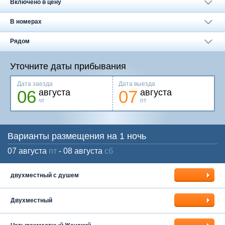
Москва
Включено в цену
+7 (495) 646-74-40
В номерах
Петербург
+7 (812) 418-22-18
Рядом
Полная версия сайта
Уточните даты прибывания
Дата заезда
Дата выезда
06
07
августа
августа
чт
пт
Варианты размещения на 1 ночь
07 августа
пт
- 08 августа
сб
двухместный с душем
Двухместный