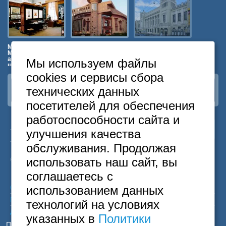
Музей истории
Театр «Et Cetera»
Театр «Ленком»
Политехн
Московской
музей
5 минут пешком
12 минут пешком
архитектурной
10 минут п
Мы используем файлы
школы
4 минуты пешком
cookies и сервисы сбора
технических данных
Наша группа
ВКонтакте
посетителей для обеспечения
работоспособности сайта и
24
Москва
+7
495
646-74-40
улучшения качества
часа
Санкт-Петербург
+7
812
418-22-18
обслуживания. Продолжая
Бесплатный
8
800
222-58-32
использовать наш сайт, вы
© 2015 Hostels of Moscow. Все права защищены.
соглашаетесь с
использованием данных
Согласие на обработку персональных данных
Политика конфиденциальности
технологий на условиях
Договор оферты
указанных в
Политики
Принимаем к оплате