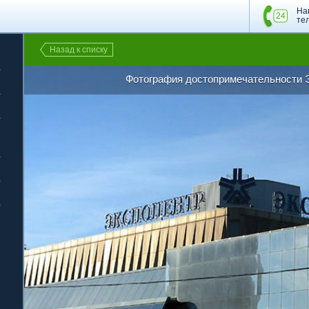
На
те
Назад к списку
Фотография достопримечательности 