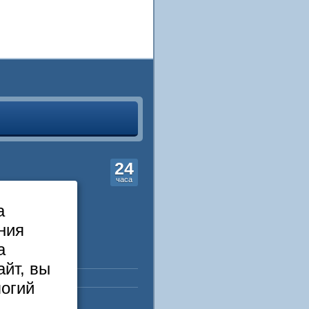
 семинаров, совещаний и
беспечение, возможность
у, позволяют организовывать
что количество проводимых
у Экспоцентра всегда
риятий.
24
часа
а
ния
а
йт, вы
логий