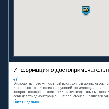
Информация о достопримечательн
Экспоцентр – это уникальный выставочный центр, огромны
инженерно-технических сооружений, не имеющий аналого
которого составляет более 165 тысяч квадратных метров. 
себя девять демонстрационных павильонов и является од
Москве для проведения крупнейших международных и все
Читать дальше...
выставочных площадей, Экспоцентр предлагает к услугам
многофункциональных залов для конгрессов и другие по