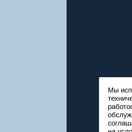
Мы исп
технич
работо
обслуж
соглаш
на усл