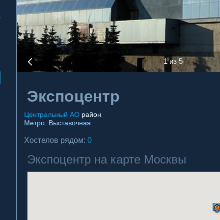
1 из 5
Экспоцентр
Центральный АО
район
Метро:
Выставочная
Хостелов рядом:
0
Экспоцентр на карте Москвы