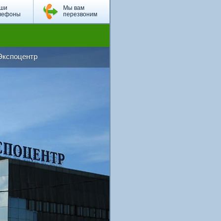
ши
Мы вам
лефоны
перезвоним
Экспоцентр