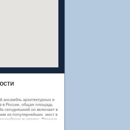
ости
й ансамбль архитектурных и
в в России, общая площадь
На сегодняшний он включает в
ним из популярнейших мест в
российских выставок. Помимо
 деловых людей 16
мещения, оснащенные