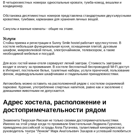
В четырехместных номерах односпальные кровати, тумба-комод, вешалки и
кондиционер.
Обстановка десятиместных номеров представлена стандартными двухъярусными
кроватями, тумбами, карманами для хранения личных вещей.
Санузлы и ванные комнаты - общие на этаже.
Услуги
Стойка приема и регистрации в Sunny Smile hostel работает круглосуточно. В
хостеле небольшая функциональная кухня, оснащенная плитой, духовым
шкафом, микроволновой печью, электрочайником, телевизором, а также
необходимой мебелью и посудой.
Для всех гостей мини-отеля сервируют легкий завтрак. Стоимость завтраков
входит в оплату за проживания. В хостеле бесплатный беспроводной Wi-Fi доступ
в Интернет, постельное белье, туалетные наборы, услуги прачечной, пользование
феном, индивидуальными шкафчиками и гладильными принадлежностями.
Автомобиль можно оставить на расположенной рядом с хостелом охраняемой
парковке. Курение, употребление спиртных напитков, равно как и заселение с
домашними животными не допускается.
Адрес хостела, расположение и
достопримечательности рядом
Знаменита Тверская-Ямская не только своими достопримечательностями.
Именно на этой улице когда-то проживали блистательная Людмила Гурченко,
примадонна российской эстрады Алла Пугачева, талантливый кинорежиссер и
руководитель театра "Ленком" Марк Анатольевич Захаров и успевший полюбиться