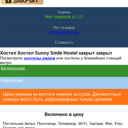
Оценка
Нет оценок
из 10
Нет отзывов
Оставить отзыв
Стоимость
Хостел Хостел Sunny Smile Hostel закрыт закрыт
Посмотрите
хостелы рядом
или хостелы у ближайших станций
метро:
Белорусская
Маяковская
Цена указана за место в номере за сутки. Двухместные
номера могут быть забронированы только целиком.
Включено в цену
Постельное белье, Полотенце, Телевизор, Wi-Fi, Завтрак, Фен, Утюг,
Гладильная доска