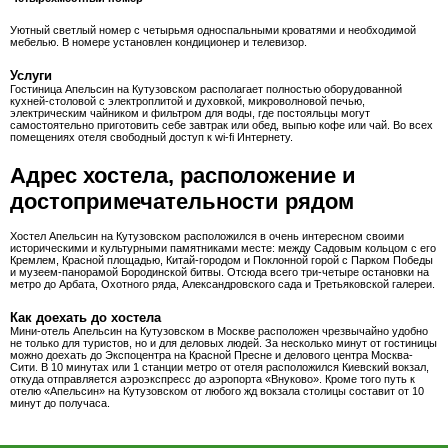
Уютный светлый номер с четырьмя односпальными кроватями и необходимой
мебелью. В номере установлен кондиционер и телевизор.
Услуги
Гостиница Апельсин на Кутузовском располагает полностью оборудованной
кухней-столовой с электроплитой и духовкой, микроволновой печью,
электрическим чайником и фильтром для воды, где постояльцы могут
самостоятельно приготовить себе завтрак или обед, выпью кофе или чай. Во всех
помещениях отеля свободный доступ к wi-fi Интернету.
Адрес хостела, расположение и
достопримечательности рядом
Хостел Апельсин на Кутузовском расположился в очень интересном своими
историческими и культурными памятниками месте: между Садовым кольцом с его
Кремлем, Красной площадью, Китай-городом и Поклонной горой с Парком Победы
и музеем-панорамой Бородинской битвы. Отсюда всего три-четыре остановки на
метро до Арбата, Охотного ряда, Александровского сада и Третьяковской галереи.
Как доехать до хостела
Мини-отель Апельсин на Кутузовском в Москве расположен чрезвычайно удобно
не только для туристов, но и для деловых людей. За несколько минут от гостиницы
можно доехать до Экспоцентра на Красной Пресне и делового центра Москва-
Сити. В 10 минутах или 1 станции метро от отеля расположился Киевский вокзал,
откуда отправляется аэроэкспресс до аэропорта «Внуково». Кроме того путь к
отелю «Апельсин» на Кутузовском от любого жд вокзала столицы составит от 10
минут до получаса.