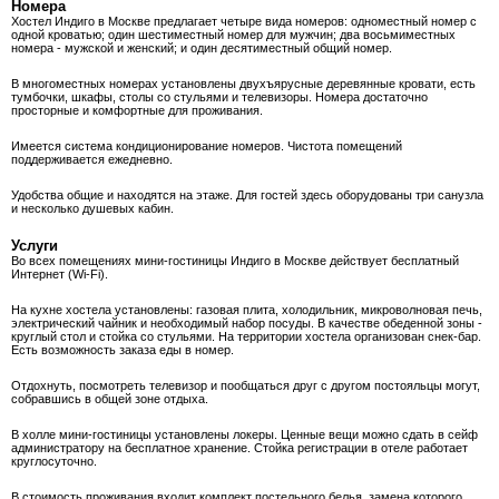
Номера
Хостел Индиго в Москве предлагает четыре вида номеров: одноместный номер с
одной кроватью; один шестиместный номер для мужчин; два восьмиместных
номера - мужской и женский; и один десятиместный общий номер.
В многоместных номерах установлены двухъярусные деревянные кровати, есть
тумбочки, шкафы, столы со стульями и телевизоры. Номера достаточно
просторные и комфортные для проживания.
Имеется система кондиционирование номеров. Чистота помещений
поддерживается ежедневно.
Удобства общие и находятся на этаже. Для гостей здесь оборудованы три санузла
и несколько душевых кабин.
Услуги
Во всех помещениях мини-гостиницы Индиго в Москве действует бесплатный
Интернет (Wi-Fi).
На кухне хостела установлены: газовая плита, холодильник, микроволновая печь,
электрический чайник и необходимый набор посуды. В качестве обеденной зоны -
круглый стол и стойка со стульями. На территории хостела организован снек-бар.
Есть возможность заказа еды в номер.
Отдохнуть, посмотреть телевизор и пообщаться друг с другом постояльцы могут,
собравшись в общей зоне отдыха.
В холле мини-гостиницы установлены локеры. Ценные вещи можно сдать в сейф
администратору на бесплатное хранение. Стойка регистрации в отеле работает
круглосуточно.
В стоимость проживания входит комплект постельного белья, замена которого