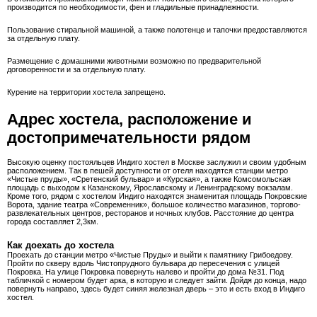
производится по необходимости, фен и гладильные принадлежности.
Пользование стиральной машиной, а также полотенце и тапочки предоставляются
за отдельную плату.
Размещение с домашними животными возможно по предварительной
договоренности и за отдельную плату.
Курение на территории хостела запрещено.
Адрес хостела, расположение и
достопримечательности рядом
Высокую оценку постояльцев Индиго хостел в Москве заслужил и своим удобным
расположением. Так в пешей доступности от отеля находятся станции метро
«Чистые пруды», «Сретенский бульвар» и «Курская», а также Комсомольская
площадь с выходом к Казанскому, Ярославскому и Ленинградскому вокзалам.
Кроме того, рядом с хостелом Индиго находятся знаменитая площадь Покровские
Ворота, здание театра «Современник», большое количество магазинов, торгово-
развлекательных центров, ресторанов и ночных клубов. Расстояние до центра
города составляет 2,3км.
Как доехать до хостела
Проехать до станции метро «Чистые Пруды» и выйти к памятнику Грибоедову.
Пройти по скверу вдоль Чистопрудного бульвара до пересечения с улицей
Покровка. На улице Покровка повернуть налево и пройти до дома №31. Под
табличкой с номером будет арка, в которую и следует зайти. Дойдя до конца, надо
повернуть направо, здесь будет синяя железная дверь – это и есть вход в Индиго
хостел.