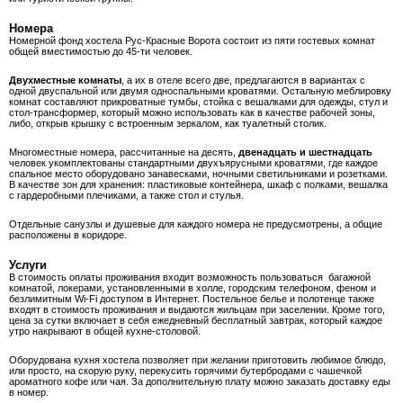
Номера
Номерной фонд хостела Рус-Красные Ворота состоит из пяти гостевых комнат
общей вместимостью до 45-ти человек.
Двухместные комнаты
, а их в отеле всего две, предлагаются в вариантах с
одной двуспальной или двумя односпальными кроватями. Остальную меблировку
комнат составляют прикроватные тумбы, стойка с вешалками для одежды, стул и
стол-трансформер, который можно использовать как в качестве рабочей зоны,
либо, открыв крышку с встроенным зеркалом, как туалетный столик.
Многоместные номера, рассчитанные на десять,
двенадцать и шестнадцать
человек укомплектованы стандартными двухъярусными кроватями, где каждое
спальное место оборудовано занавесками, ночными светильниками и розетками.
В качестве зон для хранения: пластиковые контейнера, шкаф с полками, вешалка
с гардеробными плечиками, а также стол и стулья.
Отдельные санузлы и душевые для каждого номера не предусмотрены, а общие
расположены в коридоре.
Услуги
В стоимость оплаты проживания входит возможность пользоваться багажной
комнатой, локерами, установленными в холле, городским телефоном, феном и
безлимитным Wi-Fi доступом в Интернет. Постельное белье и полотенце также
входят в стоимость проживания и выдаются жильцам при заселении. Кроме того,
цена за сутки включает в себя ежедневный бесплатный завтрак, который каждое
утро накрывают в общей кухне-столовой.
Оборудована кухня хостела позволяет при желании приготовить любимое блюдо,
или просто, на скорую руку, перекусить горячими бутербродами с чашечкой
ароматного кофе или чая. За дополнительную плату можно заказать доставку еды
в номер.