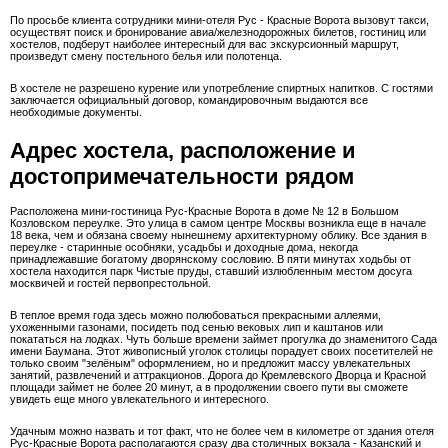
По просьбе клиента сотрудники мини-отеля Рус - Красные Ворота вызовут такси,
осуществят поиск и бронирование авиа/железнодорожных билетов, гостиниц или
хостелов, подберут наиболее интересный для вас экскурсионный маршрут,
произведут смену постельного белья или полотенца.
В хостеле не разрешено курение или употребление спиртных напитков. С гостями
заключается официальный договор, командировочным выдаются все
необходимые документы.
Адрес хостела, расположение и
достопримечательности рядом
Расположена мини-гостиница Рус-Красные Ворота в доме № 12 в Большом
Козловском переулке. Это улица в самом центре Москвы возникла еще в начале
18 века, чем и обязана своему нынешнему архитектурному облику. Все здания в
переулке - старинные особняки, усадьбы и доходные дома, некогда
принадлежавшие богатому дворянскому сословию. В пяти минутах ходьбы от
хостела находится парк Чистые пруды, ставший излюбленным местом досуга
москвичей и гостей первопрестольной.
В теплое время года здесь можно полюбоваться прекрасными аллеями,
ухоженными газонами, посидеть под сенью вековых лип и каштанов или
покататься на лодках. Чуть больше времени займет прогулка до знаменитого Сада
имени Баумана. Этот живописный уголок столицы порадует своих посетителей не
только своим "зелёным" оформлением, но и предложит массу увлекательных
занятий, развлечений и аттракционов. Дорога до Кремлевского Дворца и Красной
площади займет не более 20 минут, а в продолжении своего пути вы сможете
увидеть еще много увлекательного и интересного.
Удачным можно назвать и тот факт, что не более чем в километре от здания отеля
Рус-Красные Ворота располагаются сразу два столичных вокзала - Казанский и