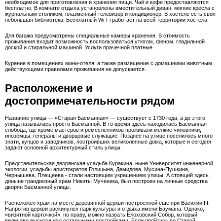
необходимое для приготовления и хранения пищи. Чай и кофе предоставляются
бесплатно. В комнате отдыха установлены вместительный диван, мягкие кресла с
журнальным столиком, плазменный телевизор и кондиционер. В хостеле есть своя
небольшая библиотека. Бесплатный Wi-Fi работает на всей территории хостела.
Для багажа предусмотрены специальные камеры хранения. В стоимость
проживания входит возможность воспользоваться утюгом, феном, гладильной
доской и стиральной машиной. Услуги прачечной платные.
Курение в помещениях мини-отеля, а также размещение с домашними животным
действующими правилами проживания не допускается.
Расположение и
достопримечательности рядом
Название улицы — «Старая Басманная» — существует с 1730 года, а до этого
улица называлась просто Басманной. В то время здесь находилась Басманная
слобода, где кроме мастеров и ремесленников проживали мелкие чиновники,
иноземцы, генералы и дворцовые служащие. Позднее на улице поселилось много
знати, купцов и заводчиков, построивших великолепные дома, которые и сегодня
задают основной архитектурный стиль улицы.
Представительская дворянская усадьба Куракина, ныне Университет инженерной
экологии, усадьбы аристократов Голицына, Демидова, Мусина-Пушкина,
Чернышева, Плещеева - стали настоящим украшением улицы. А стоящий здесь
доныне грандиозный храм Никиты Мученика, был построен на личные средства
дворян Басманной улицы.
Расположен храм на месте деревянной церкви построенной ещё при Василии III.
Напротив церкви раскинулся парк культуры и отдыха имени Баумана. Однако,
«визитной карточкой», по праву, можно назвать Елоховский Собор, который
величаво высится над остальными постройками. Если пройтись по Старой