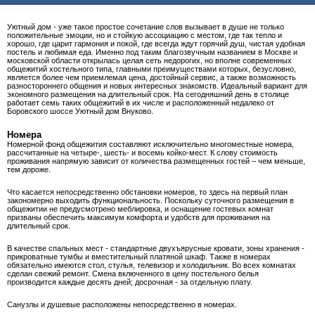
Уютный дом - уже такое простое сочетание слов вызывает в душе не только
положительные эмоции, но и стойкую ассоциацию с местом, где так тепло и
хорошо, где царит гармония и покой, где всегда ждут горячий душ, чистая удобная
постель и любимая еда. Именно под таким благозвучным названием в Москве и
московской области открылась целая сеть недорогих, но вполне современных
общежитий хостельного типа, главными преимуществами которых, безусловно,
является более чем приемлемая цена, достойный сервис, а также возможность
разностороннего общения и новых интересных знакомств. Идеальный вариант для
экономного размещения на длительный срок. На сегодняшний день в столице
работает семь таких общежитий в их числе и расположенный недалеко от
Боровского шоссе Уютный дом Внуково.
Номера
Номерной фонд общежития составляют исключительно многоместные номера,
рассчитанные на четыре-, шесть- и восемь койко-мест. К слову стоимость
проживания напрямую зависит от количества размещенных гостей – чем меньше,
тем дороже.
Что касается непосредственно обстановки номеров, то здесь на первый план
закономерно выходить функциональность. Поскольку суточного размещения в
общежитии не предусмотрено меблировка, и оснащение гостевых комнат
призваны обеспечить максимум комфорта и удобств для проживания на
длительный срок.
В качестве спальных мест - стандартные двухъярусные кровати, зоны хранения -
прикроватные тумбы и вместительный платяной шкаф. Также в номерах
обязательно имеются стол, стулья, телевизор и холодильник. Во всех комнатах
сделан свежий ремонт. Смена включенного в цену постельного белья
производится каждые десять дней; досрочная - за отдельную плату.
Санузлы и душевые расположены непосредственно в номерах.