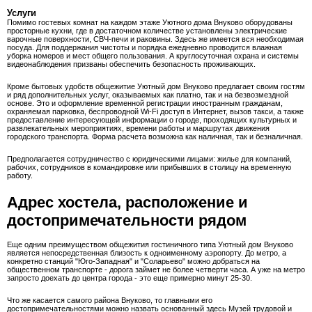
Услуги
Помимо гостевых комнат на каждом этаже Уютного дома Внуково оборудованы
просторные кухни, где в достаточном количестве установлены электрические
варочные поверхности, СВЧ-печи и раковины. Здесь же имеется вся необходимая
посуда. Для поддержания чистоты и порядка ежедневно проводится влажная
уборка номеров и мест общего пользования. А круглосуточная охрана и системы
видеонаблюдения призваны обеспечить безопасность проживающих.
Кроме бытовых удобств общежитие Уютный дом Внуково предлагает своим гостям
и ряд дополнительных услуг, оказываемых как платно, так и на безвозмездной
основе. Это и оформление временной регистрации иностранным гражданам,
охраняемая парковка, беспроводной Wi-Fi доступ в Интернет, вызов такси, а также
предоставление интересующей информации о городе, проходящих культурных и
развлекательных мероприятиях, времени работы и маршрутах движения
городского транспорта. Форма расчета возможна как наличная, так и безналичная.
Предполагается сотрудничество с юридическими лицами: жилье для компаний,
рабочих, сотрудников в командировке или прибывших в столицу на временную
работу.
Адрес хостела, расположение и
достопримечательности рядом
Еще одним преимуществом общежития гостиничного типа Уютный дом Внуково
является непосредственная близость к одноименному аэропорту. До метро, а
конкретно станций "Юго-Западная" и "Соларьево" можно добраться на
общественном транспорте - дорога займет не более четверти часа. А уже на метро
запросто доехать до центра города - это еще примерно минут 25-30.
Что же касается самого района Внуково, то главными его
достопримечательностями можно назвать основанный здесь Музей трудовой и