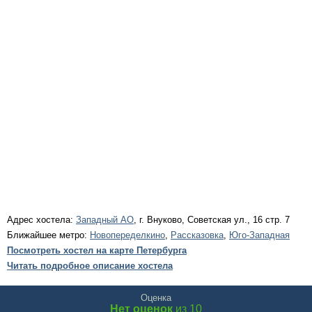
Адрес хостела:
Западный АО
, г. Внуково, Советская ул., 16 стр. 7
Ближайшее метро:
Новопеределкино
,
Рассказовка
,
Юго-Западная
Посмотреть хостел на карте Петербурга
Читать подробное описание хостела
Оценка
Нет оценок
из 10