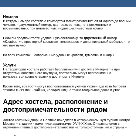
Номера
В каждом номере хостела с комфортом может разместиться от одного до восьми
человек. - двухместный номер, два трехместных, четырехместных и
восьмиместных, три пятиместных и один шестиместный номер.
Если вы предпочитаете уединенную обстановку, то
двухместный
номер
«Комфорт» с просторной кроватью, телевизором и дополнительной мебелью - то,
что вам нужно.
Во всех комнатах – современные удобные кровати, тумбочки и шкафы.
Услуги
На территории хостела работает бесплатный wi-fi доступ в Интернет, а при
отсутствии собственного ноутбука, постояльцы могут неограниченно
пользоваться компьютерами с доступом в Интернет.
Кроме того, все гости могут воспользоваться уютной кухней, где есть бытовая
техника (СВЧ-печь, чайник, холодильник), а также гладильная доска и утюг.
Адрес хостела, расположение и
достопримечательности рядом
Хостел Гостиный двор на Полянке находится в историческом, культурном центре
Москвы – в здании - памятнике архитектуры XVIII-XIX вв. Он расположен в
окружении главных достопримечательностей не только столицы, но и страны –